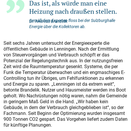
Das ist, als würde man eine
Heizung nach draußen stellen.
Gemäß dem Experten floss bei der Sulzburghalle
Dr. Andreas Brandelik
Energie über die Kollektoren ab.
Seit sechs Jahren untersucht der Energieexperte die
öffentlichen Gebäude in Lenningen. Nach der Ermittlung
von Steuervorgängen und Verbrauch schöpft er das
Potenzial der Regelungstechnik aus. In der nutzungsfreien
Zeit wird die Raumtemperatur gesenkt. Systeme, die per
Funk die Temperatur überwachen und ein engmaschiges E-
Controlling tun ihr Übriges, um Fehlfunktionen zu erkennen
und
Energie zu sparen
. „Lenningen ist da extrem weit“,
betonte Brandelik. Nutzer und Hausmeister werden ins Boot
geholt. Wo Nachrüstungen nötig waren, nahm die Gemeinde
in geringem Maß Geld in die Hand. „Wir haben kein
Gebäude, in dem der Verbrauch gleichgeblieben ist“, so der
Fachmann. Seit Beginn der Optimierung wurden insgesamt
900 Tonnen CO
2
gespart. Das Vorgehen liefert zudem Daten
für künftige Planungen.