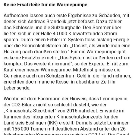
Keine Ersatzteile für die Wärmepumpe
Aufhorchen lassen auch erste Ergebnisse zu Gebäuden, mit
denen sich Andreas Brandelik jetzt befasst. Dazu zählen
das Schlössle und die Sulzburghalle. Den Sommer über
ließen sich in der Halle 40 000 Kilowattstunden Strom
sparen. Durch einen Fehler im System floss bislang Energie
über die Sonnenkollektoren ab. „Das ist, als würde man eine
Heizung nach draußen stellen.“ Für die Wärmepumpe gibt
es keine Ersatzteile mehr. „Das System ist außerdem extrem
komplex. Das versteht niemand“, so der Experte. Er rät zum
Kauf einer neuen Wärmepumpe. Mittelfristig müsse die
Gemeinde auch am Schulzentrum Geld in die Hand nehmen,
erreichten doch manche Kessel in absehbarer Zeit ihr
Lebensende.
Wichtig ist dem Fachmann der Hinweis, dass Lenningen in
der CO
2
-Bilanz nicht so schlecht dasteht, wie der
„Klimaschutz-Steckbrief“ von 2016 nahelegt. Er wurde im
Rahmen des Integrierten Klimaschutzkonzepts für den
Landkreis Esslingen (IKK) erstellt. Damals setzte Lenningen
mit 155 000 Tonnen mit deutlichem Abstand unter den 26
teilnehmenden Kommunen am meisten CO
2
frei. Der Grund