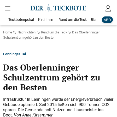
Teckbotenpokal
Kirchheim
Rund um die Teck
Blaulicht
Loka
ABO
Home
Nachrichten
Rund um die Teck
Das Oberlenninger
Schulzentrum gehört zu den Besten
Lenninger Tal
Das Oberlenninger
Schulzentrum gehört zu
den Besten
Infrastruktur In Lenningen wurde der Energieverbrauch vieler
Gebäude optimiert. Seit 2015 ließen sich 900 Tonnen CO
2
sparen. Die Gemeinde holt Nutzer und Hausmeister ins
Boot.
Von Anke Kirsammer