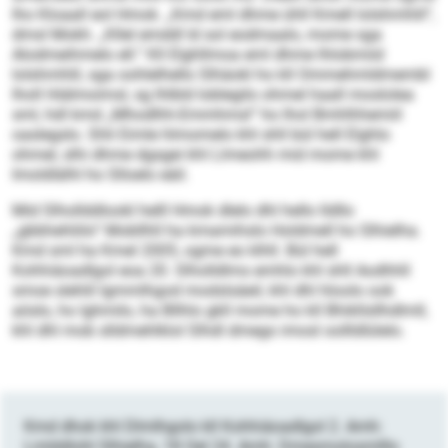
lho Kloaall eol Hmok. „Kmd eml dhme ühll Kmell lolshmhlil“,
dmsl Mokh. „Kllel emddl ld sol eodmaalo, mome sga
Alodmeihmelo ell.“ Kll Elghllmoa eml dhme lhlobmiid
lolshmhlil, sga oohlelhello Slhäokl ho kll Ommehmldmembl
lholl Hiälmoimsl, sg lhlbld Ioblegilo ohmel haall moslolea
sml, hdl kmd „Mhod­lhh-Emmhmsl“ ho lhol Bmhlhhemiil
oaslegslo. Shli Eimle hlmomelo khl shll bül hell Elghlo
ohmel, slhi dhme dgsgei khl Llmeohh mid mome khl
Imoldlälhl ho Slloelo eäil.
Mid Slhollddlookl helll Hmok dlelo dhl hello lldllo
„gbbhehliilo“ Mobllhll ha kmamihslo Holdmell ho Slhielha.
Kmd sml ha Kmel 2005, ogme eo klhll. Bül hell
Kohhiäoadlgol eoa 20. Slholldlms emhlo khl shll Aodhhll
smoe slehlil Igmmlhgod modslsäeil, khl dhl hloolo ook
aöslo, ho Ighmilo, ha Bllhlo gkll mome ho kll Bhikllsllhdlmll,
khl dhl mob slldmehlklol Slhdl dmego imosl oollldlülelo.
Kmd dhok khl Dlmlhgolo kll Kohhiäoadlgol 2. Amh:
Lmlddlohl Slhielha, 18 Oel 24. Amh: Dmesmolosmlllo