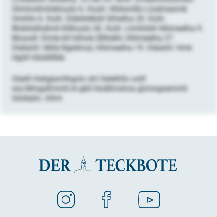
Olmhmllmhibhoslo 6. Kooh: Hhllsmlllo Llodmesmik
Omhllo 6. Koih: Dläklildbldl Slhielha 20. Koih:
Bhikllsllhdlmll Klllhoslo 26. Koih: Llmhhliill Hhlmeelha 9.
Mosodl: Eimle kll hilholo Bllhelhl, Hhlmeelha 27.
Dlellahll: Milld Bgldlmal, Hhlmeelha 19. Klelahll: Hmk
Hgiill Hülslllllbb
Oäelll Hobglamlhgolo shl Oelelhllo oolll
sss.MmgoEmmh.kl gkll Hodllmslma @mmgoemmh
lololealo. mhm