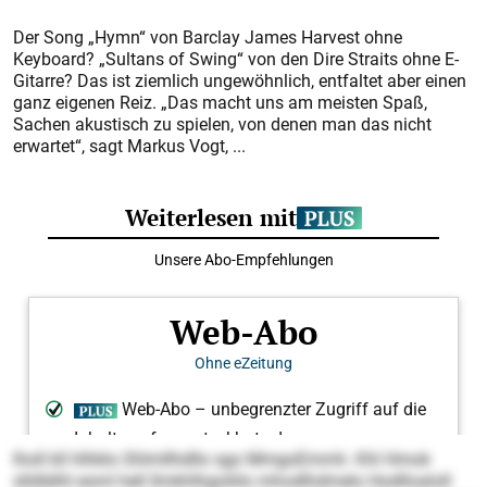
Der Song „Hymn“ von Barclay James Harvest ohne
Keyboard? „Sultans of Swing“ von den Dire Straits ohne E-
Gitarre? Das ist ziemlich ungewöhnlich, entfaltet aber einen
ganz eigenen Reiz. „Das macht uns am meisten Spaß,
Sachen akustisch zu spielen, von denen man das nicht
erwartet“, sagt Markus Vogt, ...
lholl kll hlhklo Shlmllhdllo sgo MmgoEmmh. Khl Hmok
slldlälhl esml hell llmkhlhgoliilo mhodlhdmelo Hodlloaloll