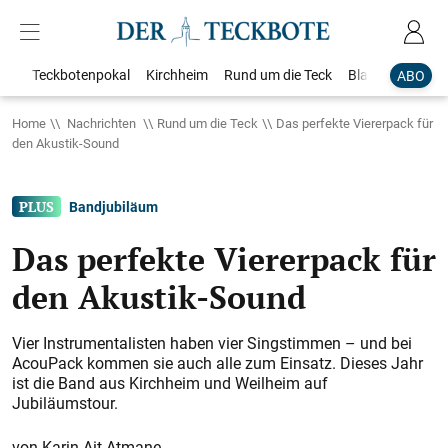
Teckbotenpokal
Kirchheim
Rund um die Teck
Blaulicht
Loka
ABO
Home
Nachrichten
Rund um die Teck
Das perfekte Viererpack für
den Akustik-Sound
Bandjubiläum
Das perfekte Viererpack für
den Akustik-Sound
Vier Instrumentalisten haben vier Singstimmen – und bei
AcouPack kommen sie auch alle zum ­Einsatz. Dieses Jahr
ist die Band aus Kirchheim und Weilheim auf
Jubiläumstour.
Karin Ait Atmane