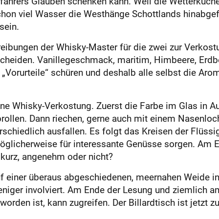
fahrers Glauben schenken kann. Weil die Wetterküche
schon viel Wasser die Westhänge Schottlands hinabgef
 sein.
ibungen der Whisky-Mas­ter für die zwei zur Verkostu
tscheiden. Vanillegeschmack, maritim, Himbeere, Erdbe
ine „Vorurteile“ schüren und deshalb alle selbst die 
 eine Whisky-Verkostung. Zuerst die Farbe im Glas in
brollen. Dann riechen, gerne auch mit einem Nasenlo
schiedlich ausfallen. Es folgt das Kreisen der Flüssi
möglicherweise für interessante Genüsse sorgen. Am
 kurz, angenehm oder nicht?
uf einer überaus abgeschiedenen, meernahen Weide in
iger involviert. Am Ende der Lesung und ziemlich am
orden ist, kann zugreifen. Der Billardtisch ist jetzt 