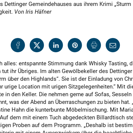
s Dettinger Gemeindehauses aus ihrem Krimi „Sturm ü
gkeit.
Von Iris Häfner
 alles: entspannte Stimmung dank Whisky Tasting, d
tut ihr Übriges. Im alten Gewölbekeller des Dettinge
 über den Highlands“. Sie ist der Einladung von Chri
hr urige Location mit urigen Sitzgelegenheiten.“ Mit d
te in den Keller. Die nehmen gerne auf Sofas, Sesseln
t, was der Abend an Überraschungen zu bieten hat. „D
stine Hahn die kunterbunte Möbelmischung. Mit Maria 
 Auf dem mit einem Tuch abgedeckten Billardtisch st
igen Proben auf dem Programm. „Deshalb ist bestim
eiterin mit einem Augenzwinkern über die beachtlich