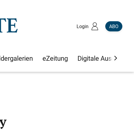
Login
ABO
ldergalerien
eZeitung
Digitale Ausgaben
ky