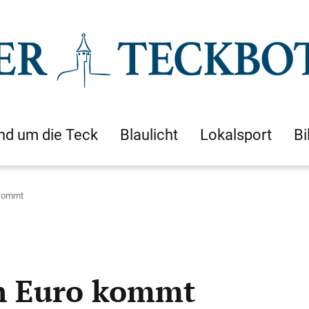
nd um die Teck
Blaulicht
Lokalsport
Bi
 kommt
en Euro kommt