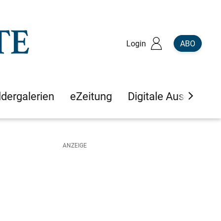
Login
ABO
ldergalerien
eZeitung
Digitale Ausgaben