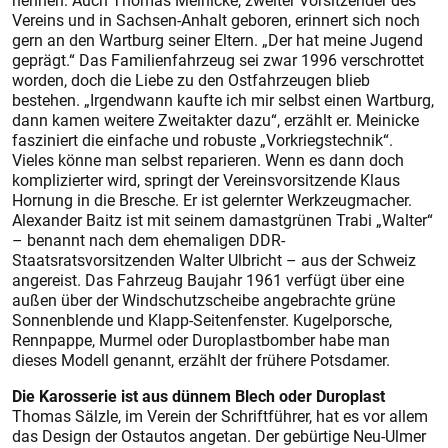
nennen. Auch Thomas Meinicke, zweiter Vorsitzender des
Vereins und in Sachsen-Anhalt geboren, erinnert sich noch
gern an den Wartburg seiner Eltern. „Der hat meine Jugend
geprägt.“ Das Familienfahrzeug sei zwar 1996 verschrottet
worden, doch die Liebe zu den Ostfahrzeugen blieb
bestehen. „Irgendwann kaufte ich mir selbst einen Wartburg,
dann kamen weitere Zweitakter dazu“, erzählt er. Meinicke
fasziniert die einfache und robuste „Vorkriegstechnik“.
Vieles könne man selbst reparieren. Wenn es dann doch
komplizierter wird, springt der Vereinsvorsitzende Klaus
Hornung in die Bresche. Er ist gelernter Werkzeugmacher.
Alexander Baitz ist mit seinem damastgrünen Trabi „Walter“
– benannt nach dem ehemaligen DDR-
Staatsratsvorsitzenden Walter Ulbricht – aus der Schweiz
angereist. Das Fahrzeug Baujahr 1961 verfügt über eine
außen über der Windschutzscheibe angebrachte grüne
Sonnenblende und Klapp-Seitenfenster. Kugelporsche,
Rennpappe, Murmel oder Duroplastbomber habe man
dieses Modell genannt, erzählt der frühere Potsdamer.
Die Karosserie ist aus dünnem Blech oder Duroplast
Thomas Sälzle, im Verein der Schriftführer, hat es vor allem
das Design der Ostautos angetan. Der gebürtige Neu-Ulmer