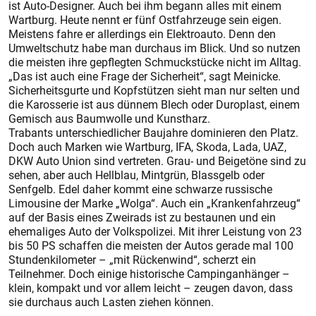
ist Auto-Designer. Auch bei ihm begann alles mit einem
Wartburg. Heute nennt er fünf Ostfahrzeuge sein eigen.
Meistens fahre er allerdings ein Elektroauto. Denn den
Umweltschutz habe man durchaus im Blick. Und so nutzen
die meisten ihre gepflegten Schmuckstücke nicht im Alltag.
„Das ist auch eine Frage der Sicherheit“, sagt Meinicke.
Sicherheitsgurte und Kopfstützen sieht man nur selten und
die Karosserie ist aus dünnem Blech oder Duroplast, einem
Gemisch aus Baumwolle und Kunstharz.
Trabants unterschiedlicher Baujahre dominieren den Platz.
Doch auch Marken wie Wartburg, IFA, Skoda, Lada, UAZ,
DKW Auto Union sind vertreten. Grau- und Beigetöne sind zu
sehen, aber auch Hellblau, Mintgrün, Blassgelb oder
Senfgelb. Edel daher kommt eine schwarze russische
Limousine der Marke „Wolga“. Auch ein „Krankenfahrzeug“
auf der Basis eines Zweirads ist zu bestaunen und ein
ehemaliges Auto der Volkspolizei. Mit ihrer Leistung von 23
bis 50 PS schaffen die meisten der Autos gerade mal 100
Stundenkilometer – „mit Rückenwind“, scherzt ein
Teilnehmer. Doch einige historische Campinganhänger –
klein, kompakt und vor allem leicht – zeugen davon, dass
sie durchaus auch Lasten ziehen können.