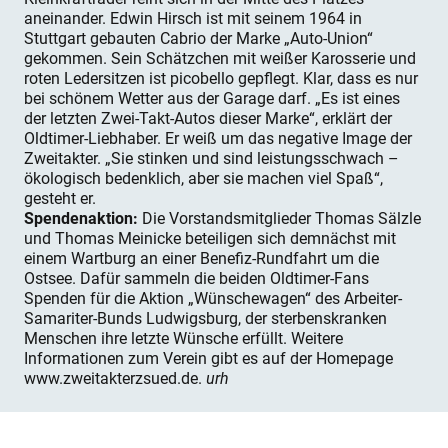
aneinander. Edwin Hirsch ist mit seinem 1964 in
Stuttgart gebauten Cabrio der Marke „Auto-Union“
gekommen. Sein Schätzchen mit weißer Karosserie und
roten Ledersitzen ist picobello gepflegt. Klar, dass es nur
bei schönem Wetter aus der Garage darf. „Es ist eines
der letzten Zwei-Takt-Autos dieser Marke“, erklärt der
Oldtimer-Liebhaber. Er weiß um das negative Image der
Zweitakter. „Sie stinken und sind leistungsschwach –
ökologisch bedenklich, aber sie machen viel Spaß“,
gesteht er.
Spendenaktion:
Die Vorstandsmitglieder Thomas Sälzle
und Thomas Meinicke beteiligen sich demnächst mit
einem Wartburg an einer Benefiz-Rundfahrt um die
Ostsee. Dafür sammeln die beiden Oldtimer-Fans
Spenden für die Aktion „Wünschewagen“ des Arbeiter-
Samariter-Bunds Ludwigsburg, der sterbenskranken
Menschen ihre letzte Wünsche erfüllt. Weitere
Informationen zum Verein gibt es auf der Homepage
www.zweitakterzsued.de.
urh