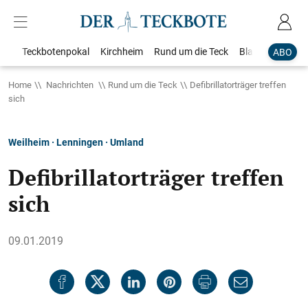
Teckbotenpokal
Kirchheim
Rund um die Teck
Blaulicht
Loka
ABO
Home
Nachrichten
Rund um die Teck
Defibrillatorträger treffen
sich
Weilheim · Lenningen · Umland
Defibrillatorträger treffen
sich
09.01.2019