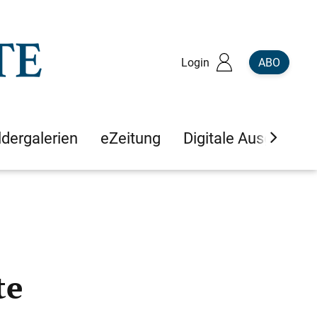
Login
ABO
ldergalerien
eZeitung
Digitale Ausgaben
te