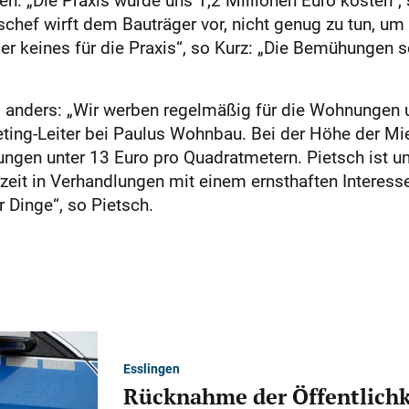
. „Die Praxis würde uns 1,2 Millionen Euro kosten“, 
uschef wirft dem Bauträger vor, nicht genug zu tun, um
r keines für die Praxis“, so Kurz: „Die Bemühungen s
anders: „Wir werben regelmäßig für die Wohnungen u
eting-Leiter bei Paulus Wohnbau. Bei der Höhe der Mie
ungen unter 13 Euro pro Quadratmetern. Pietsch ist um
zeit in Verhandlungen mit einem ernsthaften Interess
r Dinge“, so Pietsch.
Esslingen
Rücknahme der Öffentlichk