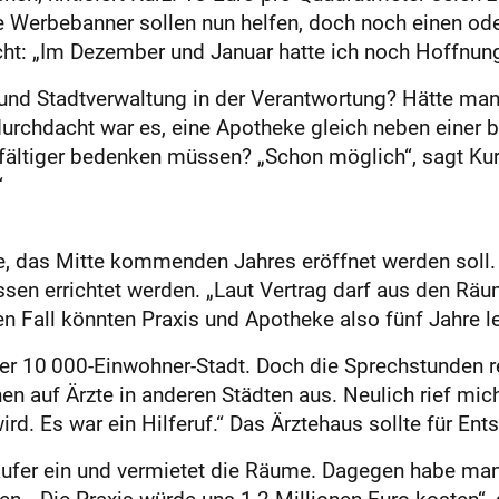
e Werbebanner sollen nun helfen, doch noch einen ode
ht: „Im Dezember und Januar hatte ich noch Hoffnun
nd Stadtverwaltung in der Verantwortung? Hätte man
rchdacht war es, eine Apotheke gleich neben einer 
fältiger bedenken müssen? „Schon möglich“, sagt Kurz
“
 das Mitte kommenden Jahres eröffnet werden soll. 
en errichtet werden. „Laut Vertrag darf aus den Rä
n Fall könnten Praxis und Apotheke also fünf Jahre l
 der 10 000-Einwohner-Stadt. Doch die Sprechstunden r
en auf Ärzte in anderen Städten aus. Neulich rief mich 
ird. Es war ein Hilferuf.“ Das Ärztehaus sollte für En
äufer ein und vermietet die Räume. Dagegen habe man s