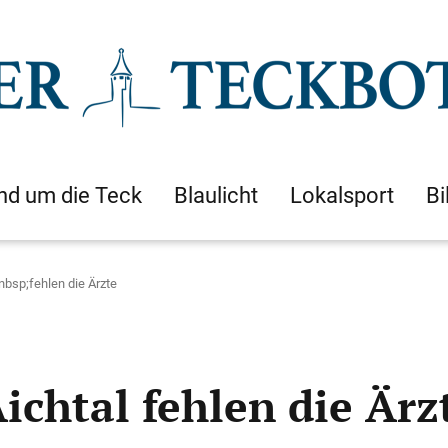
nd um die Teck
Blaulicht
Lokalsport
Bi
nbsp;fehlen die Ärzte
chtal fehlen die Ärz