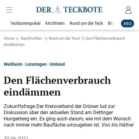
Teckbotenpokal
Kirchheim
Rund um die Teck
Blaulicht
Loka
ABO
Home
Nachrichten
Rund um die Teck
Den Flächenverbrauch
eindämmen
Weilheim · Lenningen · Umland
Den Flächenverbrauch
eindämmen
Zukunftsfrage Der Kreisverband der Grünen lud zur
Diskussion über den aktuellen Stand am Dettinger
Hungerberg ein. Es ging auch darum, wie mit dem Wunsch
nach immer mehr Baufläche umzugehen ist.
Von Iris Häfner
30.06.2021