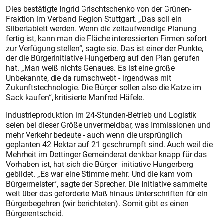
Dies bestätigte Ingrid Grischt­schenko von der Grünen-
Fraktion im Verband Region Stuttgart. „Das soll ein
Silbertablett werden. Wenn die zeitaufwendige Planung
fertig ist, kann man die Fläche interessierten Firmen sofort
zur Verfügung stellen“, sagte sie. Das ist einer der Punkte,
der die Bürgerinitiative Hungerberg auf den Plan gerufen
hat. „Man weiß nichts Genaues. Es ist eine große
Unbekannte, die da rumschwebt - irgendwas mit
Zukunftstechnologie. Die Bürger sollen also die Katze im
Sack kaufen“, kritisierte Manfred Häfele.
Industrieproduktion im 24-Stunden-Betrieb und Logistik
seien bei dieser Größe unvermeidbar, was Immissionen und
mehr Verkehr bedeute - auch wenn die ursprünglich
geplanten 42 Hektar auf 21 geschrumpft sind. Auch weil die
Mehrheit im Dettinger Gemeinderat denkbar knapp für das
Vorhaben ist, hat sich die Bürger- initiative Hungerberg
gebildet. „Es war eine Stimme mehr. Und die kam vom
Bürgermeister“, sagte der Sprecher. Die Initiative sammelte
weit über das geforderte Maß hinaus Unterschriften für ein
Bürgerbegehren (wir berichteten). Somit gibt es einen
Bürgerentscheid.