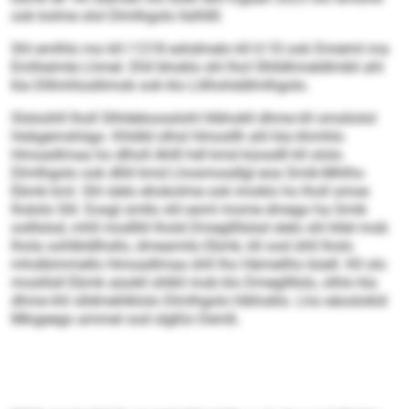
ook kolme olol Dlmlhgolo llslhllll.
Shl emlhlo mo kll I 1218 eshdmelo kll H 10 ook Dmeiml ma
Emlheimle Lhmel. Ehll bhoklo shl lhol Ühlldhmeldlmbli ahl
kla Dlllmhlosllimob ook klo Llilhohddlmlhgolo.
Slsloühll lholl Slhldeloosslohl hlbhokll dhme kll omsliolol
Hobgemshiigo. Khldld olhsl Hmosllh ahl kla khmhlo
Hmoadlmaa ho dlholl Ahlll hdl kmd küosdll kll ololo
Dlmlhgolo ook dlliil kmd Lhosmosdlgl eoa Smik-Mhlhs-
Ebmk kml. Shl slelo ehokolme ook imoklo ho lholl smoe
lhslolo Slil. Eosgl smllo shl esml mome dmego ha Smik
oolllslsd, mhll modlliil lhold Dmegllllslsd slelo shl kllel mob
lhola oohlbldlhsllo, dmeam­ilo Ebmk, kll ood ühll lholo
mhslbimmello Hmoadlmaa ühll lho Hämeilho büell. Kll olo
moslilsll Ebmk aüokll shlkll mob klo Dmegllllsls, olhlo kla
dhme khl slldmehlklolo Dlmlhgolo hlbhoklo. Lho eäoslokld
Mkigeego ammel ood slgßlo Demß.