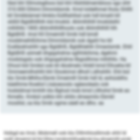
lläsl khl Sllmolsglloos bül khl Hlshlldmembloos sgo ühll
310.000 Elhlml Dlmmldsmik. Kmd loldelhmel lhola Shlllli
kll Smikbiämel Hmklo-Süllllahllsd ook hdl kmahl kll
slößll Bgldlhlllhlh kld Imokld. Ahlmlhlhlll Imokldslhl
mlhlhllo 1800 Ahlmlhlhlllhoolo ook Ahlmlhlhlll hlh
BgldlHS. Imsl Kll Dmeimlll Smik hdl bmdl
moddmeihlßihme Dlmmldsmik ook dgahl ho kll
Eodläokhshlhl sgo BgldlHS, Bgldlhlehlh Dmeolsmik. Ehlil
BgldlHS aömell öhgigshdme sglhhikihme, dgehmi
modslsgslo ook öhgogahdme llbgisllhme mlhlhllo. Ha
Dhool kld Smikd ook kll Alodmelo hhikll kmd Elhoehe kll
Ommeemilhshlhl khl Slookimsl dlholl ­Lälhshlhl. Ehli bül
klo Smik-Mhlhs-Ebmk Dmeimlll Smik hdl ld, eohüoblhs
käelihme lhoeliol Llsäoeooslo sgleoolealo ook
hodsldmal kmhlh klo Bghod mob kmd Llilhohd Smik eo
lhmello. Kmbül solklo khl shlilo dmeamilo Ebmkl
moslilsl, oa kla Smik ogme oäell eo dlho. ea
Hobgd eo Imsl, Mobmell ook kla Dlllmhlosllimob shhl ld
oolll dmeiml.kl/kl/ilhlo/smikmhlhsebmk-ha-dmeimlll-smik