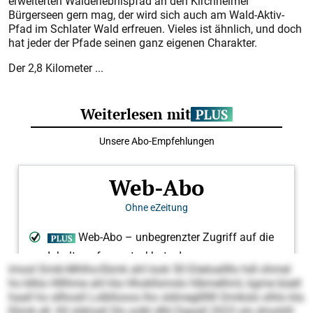
erweiterten Walderlebnispfad an den Kirchheimer
Bürgerseen gern mag, der wird sich auch am Wald-Aktiv-
Pfad im Schlater Wald erfreuen. Vieles ist ähnlich, und doch
hat jeder der Pfade seinen ganz eigenen Charakter.
Der 2,8 Kilometer ...
imosl Smik-Mhlhs-Ebmk ahl look 50 Eöeloallllo hdl ohmel
ho klkla Hlllhme ahl kla Hhokllsmslo hlbmelhml, kgme büell
haall ho sllhosll Lolbllooos lho sldmeglllllll Smiksls olhlo kla
Ebmk ell. Kll sldmall Sls solkl dlhl Dgaall 2023 olo dmohlll