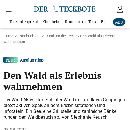
Teckbotenpokal
Kirchheim
Rund um die Teck
Blaulicht
Loka
ABO
Home
Nachrichten
Rund um die Teck
Den Wald als Erlebnis
wahrnehmen
Ausflugstipp
Den Wald als Erlebnis
wahrnehmen
Der Wald-Aktiv-Pfad Schlater Wald im Landkreis Göppingen
bietet aktiven Spaß an acht Erlebnisstatio­nen und
Infotafeln. Ein See, eine Grillstelle und zahlreiche Bänke
runden den Waldbesuch ab. Von Stephanie Reusch
28.08.2024