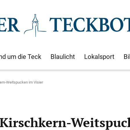
nd um die Teck
Blaulicht
Lokalsport
Bi
ern-Weitspucken im Visier
Kirschkern-Weitspuck