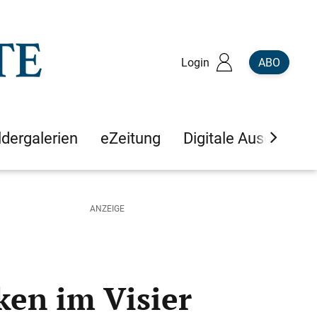
Login
ABO
ldergalerien
eZeitung
Digitale Ausgaben
en im Visier