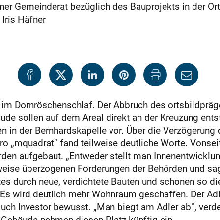
 Gemeinderat bezüglich des Bauprojekts in der Ortsmi
Iris Häfner
n im Dornröschenschlaf. Der Abbruch des ortsbildprä
e sollen auf dem Areal direkt an der Kreuzung entste
n in der Bernhardskapelle vor. Über die Verzögerung d
 „mquadrat“ fand teilweise deutliche Worte. Vonseit
rden aufgebaut. „Entweder stellt man Innenentwicklun
eilweise überzogenen Forderungen der Behörden und sag
Altes durch neue, verdichtete Bauten und schonen so d
 Es wird deutlich mehr Wohnraum geschaffen. Der Adle
uch Investor bewusst. „Man biegt am Adler ab“, verde
-Gebäude nehmen diesen Platz künftig ein.