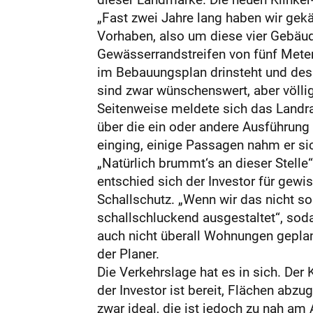
„Fast zwei Jahre lang haben wir gek
Vorhaben, also um diese vier Gebäud
Gewässerrandstreifen von fünf Metern
im Bebauungsplan drinsteht und des
sind zwar wünschenswert, aber völl
Seitenweise meldete sich das Landra
über die ein oder andere Ausführung
ein­ging, einige Passagen nahm er s
„Natürlich brummt‘s an dieser Stell
entschied sich der Investor für gew
Schallschutz. „Wenn wir das nicht s
schallschluckend ausgestaltet“, so
auch nicht überall Wohnungen geplan
der Planer.
Die Verkehrslage hat es in sich. De
der Investor ist bereit, Flächen abzu
zwar ideal, die ist jedoch zu nah a