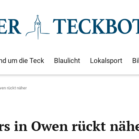
nd um die Teck
Blaulicht
Lokalsport
Bi
wen rückt näher
rs in Owen rückt näh