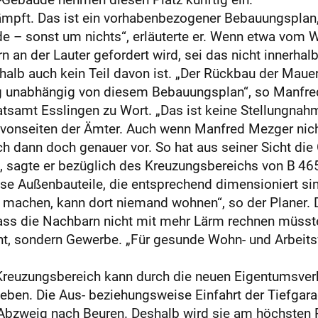
ämpft. Das ist ein vorhabenbezogener Bebauungsplan,
e – sonst um nichts“, erläuterte er. Wenn etwa vom 
 an der Lauter gefordert wird, sei das nicht innerhalb
halb auch kein Teil davon ist. „Der Rückbau der Ma
ig unabhängig von diesem Bebauungsplan“, so Manfre
tsamt Esslingen zu Wort. „Das ist keine Stellungnahm
 vonseiten der Ämter. Auch wenn Manfred Mezger nich
ich dann doch genauer vor. So hat aus seiner Sicht di
e“, sagte er bezüglich des Kreuzungsbereichs von B 4
isse Außenbauteile, die entsprechend dimensioniert s
o machen, kann dort niemand wohnen“, so der Planer. D
dass die Nachbarn nicht mit mehr Lärm rechnen müss
t, sondern Gewerbe. „Für gesunde Wohn- und Arbeitsve
r Kreuzungsbereich kann durch die neuen Eigentumsver
geben. Die Aus- beziehungsweise Einfahrt der Tiefgara
m Abzweig nach Beuren. Deshalb wird sie am höchsten P