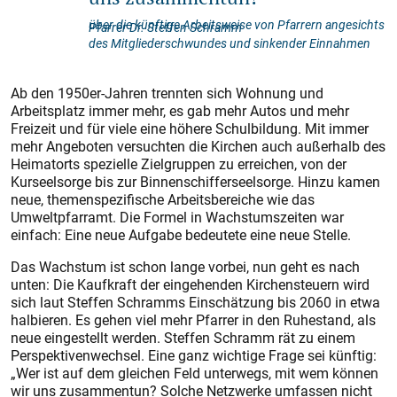
über die künftige Arbeitsweise von Pfarrern angesichts
Pfarrer Dr. Steffen Schramm
des Mitgliederschwundes und sinkender Einnahmen
Ab den 1950er-Jahren trennten sich Wohnung und
Arbeitsplatz immer mehr, es gab mehr Autos und mehr
Freizeit und für viele eine höhere Schulbildung. Mit immer
mehr Angeboten versuchten die Kirchen auch außerhalb des
Heimatorts spezielle Zielgruppen zu erreichen, von der
Kurseelsorge bis zur Binnenschifferseelsorge. Hinzu kamen
neue, themenspezifische Arbeitsbereiche wie das
Umweltpfarramt. Die Formel in Wachstumszeiten war
einfach: Eine neue Aufgabe bedeutete eine neue Stelle.
Das Wachstum ist schon lange vorbei, nun geht es nach
unten: Die Kaufkraft der eingehenden Kirchensteuern wird
sich laut Steffen Schramms Einschätzung bis 2060 in etwa
halbieren. Es gehen viel mehr Pfarrer in den Ruhestand, als
neue eingestellt werden. Steffen Schramm rät zu einem
Perspektivenwechsel. Eine ganz wichtige Frage sei künftig:
„Wer ist auf dem gleichen Feld unterwegs, mit wem können
wir uns zusammentun? Solche Netzwerke umfassen nicht