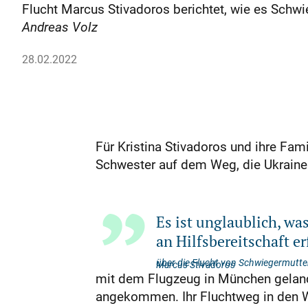
Flucht Marcus Stivadoros berichtet, wie es Schwi
Andreas Volz
28.02.2022
Für Kristina Stivadoros und ihre Fa
Schwester auf dem Weg, die Ukraine 
Es ist unglaublich, wa
an Hilfsbereitschaft e
über die Flucht von Schwiegermutte
Marcus Stivadoros
mit dem Flugzeug in München gelande
angekommen. Ihr Fluchtweg in den Wes