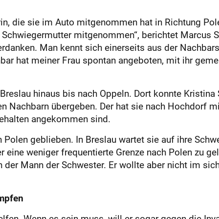
in, die sie im Auto mitgenommen hat in Richtung Pole
e Schwiegermutter mitgenommen“, berichtet Marcus S
rdanken. Man kennt sich einerseits aus der Nachbarsc
hbar hat meiner Frau spontan angeboten, mit ihr gem
Breslau hinaus bis nach Oppeln. Dort konnte Kristina
eiten Nachbarn übergeben. Der hat sie nach Hochdorf
ehalten angekommen sind.
in Polen geblieben. In Breslau wartet sie auf ihre Sc
 eine weniger frequentierte Grenze nach Polen zu gel
n der Mann der Schwester. Er wollte aber nicht im si
ämpfen
elfen. Wenn es sein muss, will er sogar gegen die In