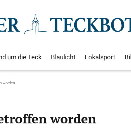
nd um die Teck
Blaulicht
Lokalsport
Bi
en worden
getroffen worden