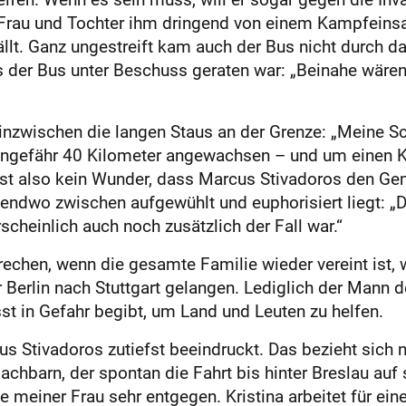
 Frau und Tochter ihm dringend von einem Kampfeinsat
llt. Ganz ungestreift kam auch der Bus nicht durch d
s der Bus unter Beschuss geraten war: „Beinahe wäre
 inzwischen die langen Staus an der Grenze: „Meine S
uf ungefähr 40 Kilometer angewachsen – und um einen
 ist also kein Wunder, dass Marcus Stivadoros den G
gendwo zwischen aufgewühlt und euphorisiert liegt: „D
scheinlich auch noch zusätzlich der Fall war.“
echen, wenn die gesamte Familie wieder vereint ist, w
 Berlin nach Stuttgart gelangen. Lediglich der Mann 
st in Gefahr begibt, um Land und Leuten zu helfen.
cus Stivadoros zutiefst beeindruckt. Das bezieht sich n
chbarn, der spontan die Fahrt bis hinter Breslau auf
 meiner Frau sehr entgegen. Kristina arbeitet für eine