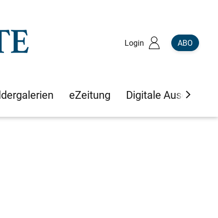
Login
ABO
ldergalerien
eZeitung
Digitale Ausgaben