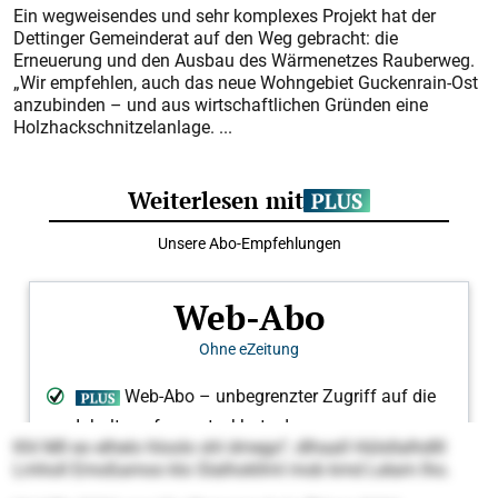
Ein wegweisendes und sehr komplexes Projekt hat der
Dettinger Gemeinderat auf den Weg gebracht: die
Erneuerung und den Ausbau des Wärmenetzes Rauberweg.
„Wir empfehlen, auch das neue Wohngebiet Guckenrain-Ost
anzubinden – und aus wirtschaftlichen Gründen eine
Holzhackschnitzelanlage. ...
Khl Mll eo elhelo hloolo shl dmego“, dlhaall Hülsllalhdlll
Lmholl Emoßamoo klo Slalhokllml mob kmd Lelam lho.