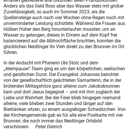
erhalten gebliebene alte Urkunden seien Pfandurkunden.
Anders als das Geld floss aber das Wasser stets mit großer
Zuverlässigkeit, so auch im Sommer 2023, als die
Quellensteige auch nach vier Wochen ohne Regen noch mit
unverminderter Leistung schüttete. Während die Frauen aus
Hülben früher den Berg hinunterlaufen mussten, um an
Wasser zu gelangen, dieses in Eimern auf dem Kopf frei
balancierend auf die Albhochfläche brachten, konnten die
glücklichen Neidlinger ihr Vieh direkt zu den Brunnen im Ort
führen.
In der Andacht mit Pfarrerin Ute Stolz und dem
„Atempause“-Team ging es um den körperlichen, seelischen
und geistlichen Durst. Der Evangelist Johannes berichtet
von der gesellschaftlich geächteten Samariterin, die in der
brütenden Mittagshitze ganz alleine zum Jakobsbrunnen
kam und dort Jesus begegnet – und mit ihm zugleich der
Liebe und Wahrheit. Bei der Feier blieb hingegen niemand
alleine, viele blieben zwei Stunden und länger auf den
Bierbänken sitzen, zu einem ausgiebigen Schwätzchen. Von
der Kirchengemeinde gab es für alle eine Postkarte mit vier
Brunnen, die noch immer das Neidlinger Ortsbild
verschönern.
Peter Dietrich