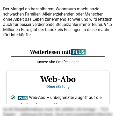
Der Mangel an bezahlbarem Wohnraum macht sozial
schwachen Familien, Alleinerziehenden oder Menschen
ohne Arbeit das Leben zunehmend schwer und wird letztlich
auch für besser verdienende Steuerzahler immer teurer. 94,5
Millionen Euro gibt der Landkreis Esslingen in diesem Jahr
für Unterkünfte ...
ho kll Slookdhmelloos mod. Klo slößllo Llhi kmsgo – 72,5
Elgelol – ühllohaal kll Hook. Smd mid moslalddloll Ellhd bül