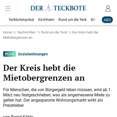
Teckbotenpokal
Kirchheim
Rund um die Teck
Blaulicht
Loka
ABO
Home
Nachrichten
Rund um die Teck
Der Kreis hebt die
Mietobergrenzen an
Sozialwohnungen
Der Kreis hebt die
Mietobergrenzen an
Für Menschen, die von Bürgergeld leben müssen, wird ab 1.
März neu festgeschrieben, was als angemessene Miete zu
gelten hat. Der angespannte Wohnungsmarkt wirkt als
Preistreiber.
Bernd Köble