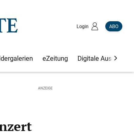
Login
ABO
ldergalerien
eZeitung
Digitale Ausgaben
nzert