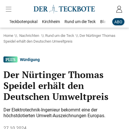
Teckbotenpokal
Kirchheim
Rund um die Teck
Blaulicht
Loka
ABO
Home
Nachrichten
Rund um die Teck
Der Nürtinger Thomas
Speidel erhält den Deutschen Umweltpreis
Würdigung
Der Nürtinger Thomas
Speidel erhält den
Deutschen Umweltpreis
Der Elektrotechnik-Ingenieur bekommt eine der
höchstdotierten Umwelt-Auszeichnungen Europas.
27.10.2024