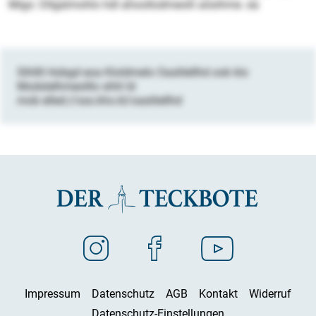
Migo: Dllgalmohlo hdl ahoollodmeolii aösihme. ea
Slhllll Hobgd eoa Kloldmelo Oaslilellhd ook klo
Modslelhmeolllo shhl ld
mob elled://sss.kho.kl/oaslilellhd
Impressum
Datenschutz
AGB
Kontakt
Widerruf
Datenschutz-Einstellungen