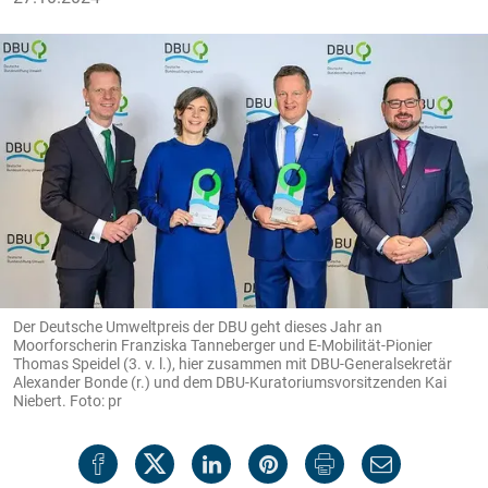
Der Deutsche Umweltpreis der DBU geht dieses Jahr an
Moorforscherin Franziska Tanneberger und E-Mobilität-Pionier
Thomas Speidel (3. v. l.), hier zusammen mit DBU-Generalsekretär
Alexander Bonde (r.) und dem DBU-Kuratoriumsvorsitzenden Kai
Niebert. Foto: pr