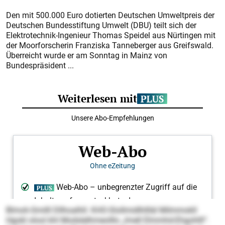
Den mit 500.000 Euro dotierten Deutschen Umweltpreis der
Deutschen Bundesstiftung Umwelt (DBU) teilt sich der
Elektrotechnik-Ingenieur Thomas Speidel aus Nürtingen mit
der Moorforscherin Franziska Tanneberger aus Greifswald.
Überreicht wurde er am Sonntag in Mainz von
Bundespräsident ...
Blmoh-Smilll Dllhoalhll. KHO-Slollmidlhllläl Milmmokll
Hgokl olool khl Modslelhmeolllo „lmell Elmmhd-Ehgohlll“.