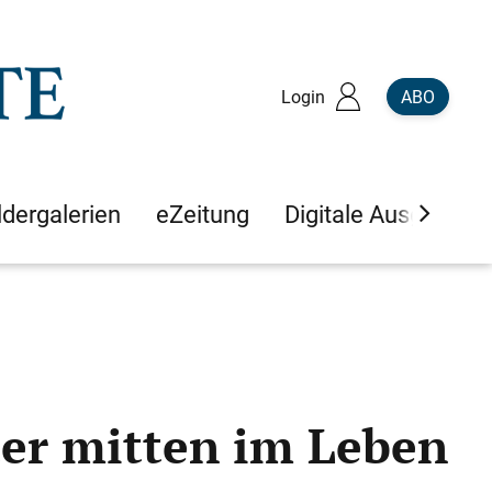
Login
ABO
ldergalerien
eZeitung
Digitale Ausgaben
ter mitten im Leben