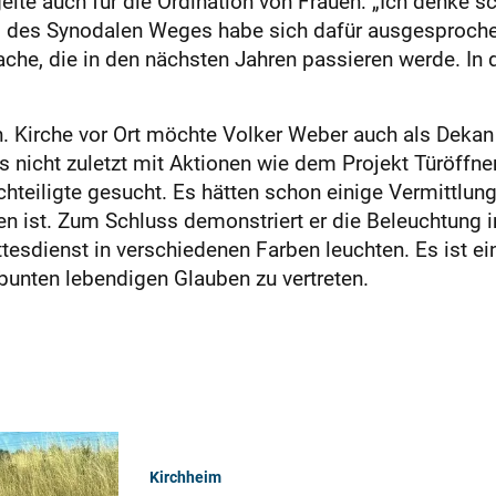
elte auch für die Ordination von Frauen: „Ich denke 
 des Synodalen Weges habe sich dafür ausgesproche
che, die in den nächsten Jahren passieren werde. In d
n. Kirche vor Ort möchte Volker Weber auch als Dekan
s nicht zuletzt mit Aktionen wie dem Projekt Türöffn
hteiligte gesucht. Es hätten schon einige Vermittlun
en ist. Zum Schluss demonstriert er die Beleuchtung 
ttesdienst in verschiedenen Farben leuchten. Es ist e
 bunten lebendigen Glauben zu vertreten.
Kirchheim