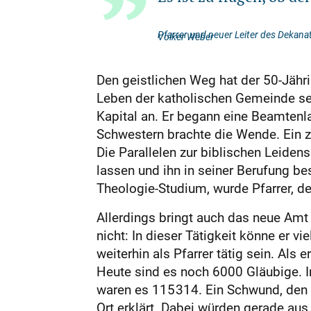
Pfarrer und neuer Leiter des Dekana
Volker Weber
Den geistlichen Weg hat der 50-Jähr
Leben der katholischen Gemeinde s
Kapital an. Er begann eine Beamtenl
Schwestern brachte die Wende. Ein z
Die Parallelen zur biblischen Leiden
lassen und ihn in seiner Berufung be
Theologie-Studium, wurde Pfarrer, de
Allerdings bringt auch das neue Amt
nicht: In dieser Tätigkeit könne er v
weiterhin als Pfarrer tätig sein. Al
Heute sind es noch 6000 Gläubige. 
waren es 115 314. Ein Schwund, den
Ort erklärt. Dabei würden gerade au