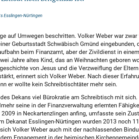
ts Esslingen-Nürtingen
ige auf Umwegen beschritten. Volker Weber war zwar 
einer Geburtsstadt Schwäbisch Gmünd eingebunden, 
aufbahn beim Finanzamt, aber der Zivildienst in eine
wei Jahre altes Kind, das an Weihnachten geboren wor
sgeschichte von Jesus und die Verzweiflung der Eltern
stärkt, erinnert sich Volker Weber. Nach dieser Erfah
nn er wollte kein Schreibtischtäter mehr sein.
 des Dekans viel Bürokratie am Schreibtisch mit sich
ielmehr seine in der Finanzverwaltung erlernten Fähigk
s er 2009 in Neckartenzlingen anfing, umfasste sein Zu
Im Dekanat Esslingen-Nürtingen wurden 2013 noch 11
 sich Volker Weber auch mit der nachlassenden Bindu
s dem Engagement in der heimischen Kirchengemeinde 