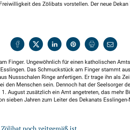
Freiwilligkeit des Zölibats vorstellen. Der neue Dek
 am Finger. Ungewöhnlich für einen katholischen Amtst
 Esslingen. Das Schmuckstück am Finger stammt aus
s Nussschalen Ringe anfertigen. Er trage ihn als Zei
bei den Menschen sein. Dennoch hat der Seelsorger d
1. August zusätzlich ein Amt angetreten, das mehr Bü
t von sieben Jahren zum Leiter des Dekanats Esslingen-
r Zölibat noch zeitgemäß ist.