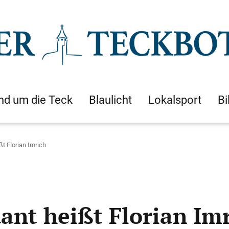
nd um die Teck
Blaulicht
Lokalsport
Bi
 Florian Imrich
nt heißt Florian Imr