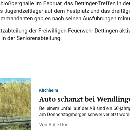
hloßberghalle im Februar, das Dettinger-Treffen in der
 Jugendzeltlager auf dem Festplatz und das dreitäg
 Kommandanten gab es nach seinen Ausführungen minu
atzabteilung der Freiwilligen Feuerwehr Dettingen akt
n der Seniorenabteilung.
Kirchheim
Auto schanzt bei Wendlinge
Bei einem Unfall auf der A 8 sind ein 60-jähr
am Donnerstagmorgen schwer verletzt word
Antje Dörr