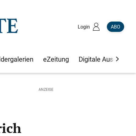
Login
ABO
ldergalerien
eZeitung
Digitale Ausgaben
ich