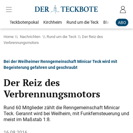
Teckbotenpokal
Kirchheim
Rund um die Teck
Blaulicht
Loka
ABO
Home
Nachrichten
Rund um die Teck
Der Reiz des
Verbrennungsmotors
Bei der Weilheimer Renngemeinschaft Minicar Teck wird mit
Begeisterung gefahren und geschraubt
Der Reiz des
Verbrennungsmotors
Rund 60 Mitglieder zählt die Renngemeinschaft Minicar
Teck. Gerannt wird bei Weilheim, mit Funkfernsteuerung und
meist im Maßstab 1:8.
16.08.2016