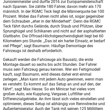
Juniorenmeister und durfte 2016 zur Europameisterschaft
nach Spanien. Sie zählte 180 Fahrer, davon mehr als 170
männlich. In der RGMC Teck liegt die Männerquote bei 100
Prozent. Wobei das Fahren nicht alles ist, sogar gegenüber
dem Schrauben „eher in der Minderheit“. Denn die RGMC
Teck fährt durchs Gelände, durch Staub und Pfützen, über
Sprunghügel und Schikanen und nicht auf der asphaltierten
Glattbahn. Die Offroad-Höchstgeschwindigkeit liegt bei 60
Kilometern pro Stunde. „Das ist ein harter Einsatz, er bedarf
viel Pflege“, sagt Baumann. Häufige Demontage des
Fahrzeugs ist deshalb erforderlich.
Gekauft werden die Fahrzeuge als Bausatz, die erste
Montage dauert so sechs bis acht Stunden. Der Fahrer
muss sein Fahrzeug genau kennen. Wer ein Fertigmodell
kauft, sagt Baumann, wird dieses daher erst einmal
zerlegen. „Man kann mit jedem Auto gewinnen, wenn man
es versteht. Es kommt auf das Setup an und auf den, der
fährt“, sagt Max Hesse. So ein Minicar hat vieles vom
großen Auto, wie Kupplung, Vergaser, Luftfilter und
Differenzialgetriebe. An ihm lässt sich vieles einstellen und
optimieren, dieses Setup ist abhängig von Rennstrecke und
Außentemperatur. Auch der Tank mit seinen 125 Millilitern