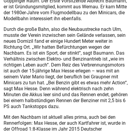
Göppinger Raum. Der Erste Vorsitzende Albrecht Baumann,
er ist Gründungsmitglied, kommt aus Wernau. Er kam Mitte
der 1980er-Jahre vom Flugmodellbau zu den Minicars, die
Modellbahn interessiert ihn ebenfalls.
Durch die große Bahn, also die Neubaustrecke nach Ulm,
musste der Verein inzwischen sein Gelände verlassen, sein
neues Domizil fand er einige Hundert Meter weiter in
Richtung Ort. „Wir hatten Befürchtungen wegen der
Nachbarn. Es ist ein Sport, der stinkt“, sagt Baumann. Das
Verhältnis zwischen Elektro- und Benzinantrieb ist „wie im
richtigen Leben auch“. Dem Reiz des Verbrennungsmotors
ist auch der 15-jährige Max Hesse erlegen – was mit an
seinem Vater Mario liegt, der beruflich bei Graupner mit
Minicars zu tun hat. „Bei Benzin gibt es etwas mehr Action“,
sagt Max Hesse. Denn während elektrisch nach zehn
Minuten die Akkus leer sind und das Rennen endet, gehören
bei einem halbstündigen Rennen der Benziner mit 2,5 bis 6
PS auch Tankstopps dazu.
Mit den Nachbarn ist aktuell alles prima, auch bei den
Rennerfolgen: Max Hesse, der auch Kartfahrer ist, wurde in
der Offroad 1:8-Klasse im Jahr 2015 Deutscher