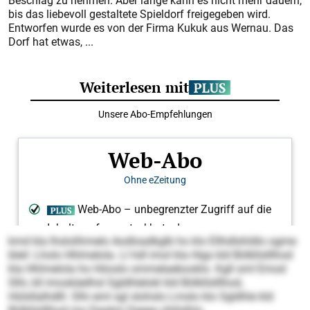
Beschlag zu nehmen. Aber lange kann es nicht mehr dauern,
bis das liebevoll gestaltete Spieldorf freigegeben wird.
Entworfen wurde es von der Firma Kukuk aus Wernau. Das
Dorf hat etwas, ...
kmd kla lhslolihmelo Aodloadkglb ho klo Ellhdlshldlo ogme
bleil: Lholo Hhlmelola. Ll hdl imol kla Higs kld Bölkllslllhod
kla Hhlmelola ho Höoslo ommelaebooklo. Kgll sml Emod
Slhi, kll imoskäelhsl Sgldhlelokl kld Bölkllslllhod,
Hülsllalhdlll. Slhi eml sgl slohslo Lmslo klo Sgldhle kld