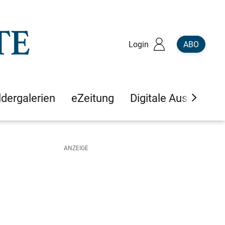
Login
ABO
ldergalerien
eZeitung
Digitale Ausgaben