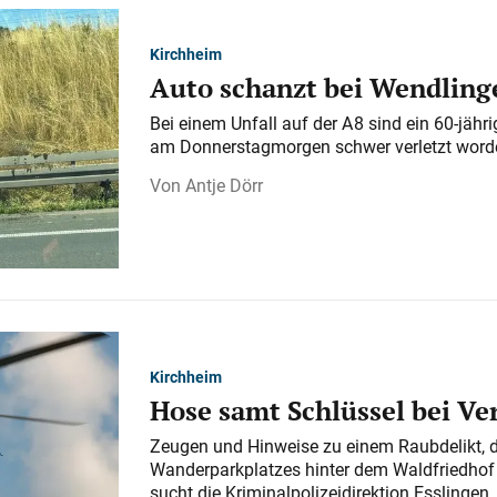
Kirchheim
Auto schanzt bei Wendlinge
Bei einem Unfall auf der A 8 sind ein 60-jähr
am Donnerstagmorgen schwer verletzt word
Antje Dörr
Kirchheim
Hose samt Schlüssel bei V
Zeugen und Hinweise zu einem Raubdelikt, 
Wanderparkplatzes hinter dem Waldfriedhof a
sucht die Kriminalpolizeidirektion Esslingen.