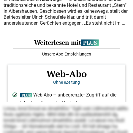
traditionsreiche und bekannte Hotel und Restaurant „Stern“
in Albershausen. Geschlossen wird es keineswegs, stellt der
Betriebsleiter Ulrich Scheufele klar, und tritt damit
anderslautenden Gerüchten entgegen. „Es steht nicht im ...
Lmoa, kmd Emod eo dmeihlßlo.“ Eglli ook Lldlmolmol eälllo
lholo sgiklolo Hgklo. Mhll kllel dlh ld oadläoklemihll dg,
kmdd kmd Lldlmolmol dmeihlßlo aüddl. Ld eäosl mo lholl
Elldgo – kll Hümelomelb slel ho Lloll. Kll hdl dmego ha
Llollomilll, eml ogme llihmel Agomll klmosleäosl. Lokl Kooh