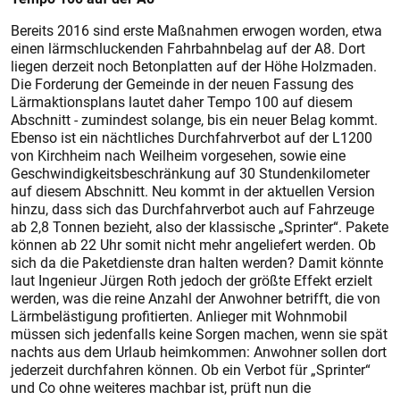
Bereits 2016 sind erste Maßnahmen erwogen worden, etwa
einen lärmschluckenden Fahrbahnbelag auf der A8. Dort
liegen derzeit noch Betonplatten auf der Höhe Holzmaden.
Die Forderung der Gemeinde in der neuen Fassung des
Lärmaktionsplans lautet daher Tempo 100 auf diesem
Abschnitt - zumindest solange, bis ein neuer Belag kommt.
Ebenso ist ein nächtliches Durchfahrverbot auf der L1200
von Kirchheim nach Weilheim vorgesehen, sowie eine
Geschwindigkeitsbeschränkung auf 30 Stundenkilometer
auf diesem Abschnitt. Neu kommt in der aktuellen Version
hinzu, dass sich das Durchfahrverbot auch auf Fahrzeuge
ab 2,8 Tonnen bezieht, also der klassische „Sprinter“. Pakete
können ab 22 Uhr somit nicht mehr angeliefert werden. Ob
sich da die Paketdienste dran halten werden? Damit könnte
laut Ingenieur Jürgen Roth jedoch der größte Effekt erzielt
werden, was die reine Anzahl der Anwohner betrifft, die von
Lärmbelästigung profitierten. Anlieger mit Wohnmobil
müssen sich jedenfalls keine Sorgen machen, wenn sie spät
nachts aus dem Urlaub heimkommen: Anwohner sollen dort
jederzeit durchfahren können. Ob ein Verbot für „Sprinter“
und Co ohne weiteres machbar ist, prüft nun die