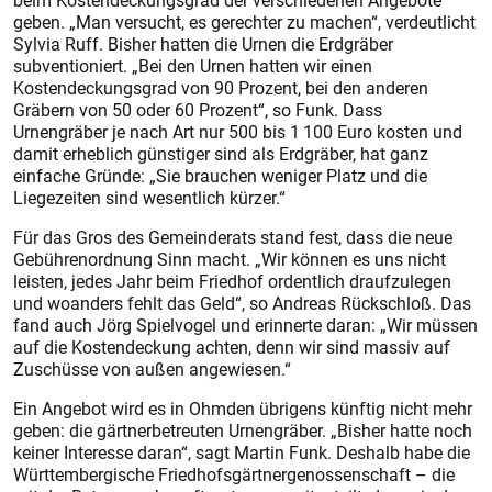
beim Kostendeckungsgrad der verschiedenen Angebote
geben. „Man versucht, es gerechter zu machen“, verdeutlicht
Sylvia Ruff. Bisher hatten die Urnen die Erdgräber
subventioniert. „Bei den Urnen hatten wir einen
Kostendeckungsgrad von 90 Prozent, bei den anderen
Gräbern von 50 oder 60 Prozent“, so Funk. Dass
Urnengräber je nach Art nur 500 bis 1 100 Euro kosten und
damit erheblich günstiger sind als Erdgräber, hat ganz
einfache Gründe: „Sie brauchen weniger Platz und die
Liegezeiten sind wesentlich kürzer.“
Für das Gros des Gemeinderats stand fest, dass die neue
Gebührenordnung Sinn macht. „Wir können es uns nicht
leisten, jedes Jahr beim Friedhof ordentlich draufzulegen
und woanders fehlt das Geld“, so Andreas Rückschloß. Das
fand auch Jörg Spielvogel und erinnerte daran: „Wir müssen
auf die Kostendeckung achten, denn wir sind massiv auf
Zuschüsse von außen angewiesen.“
Ein Angebot wird es in Ohmden übrigens künftig nicht mehr
geben: die gärtnerbetreuten Urnengräber. „Bisher hatte noch
keiner Interesse daran“, sagt Martin Funk. Deshalb habe die
Württembergische Friedhofsgärtnergenossenschaft – die