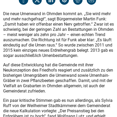
Die neue Urnenwand in Ohmden kommt an. „Sie wird mehr
und mehr nachgefragt“, sagt Bürgermeister Martin Funk:
„Damit haben wir offenbar einen Nerv getroffen.“ Zwar ist es
schwierig, bei der geringen Zahl an Bestattungen in Ohmden
– meist weniger als zehn pro Jahr – einen echten Trend
auszumachen. Die Richtung ist für Funk aber klar: „Es läuft
eindeutig auf die Urnen raus.“ So wurde zwischen 2011 und
2015 kein einziges neues Erdreihengrab belegt. 2013 gab es
sogar ausschließlich Urnenbestattungen.
Auf diese Entwicklung hat die Gemeinde mit ihrer
Neukonzeption des Friedhofs reagiert und zusätzlich zu den
bisherigen Urnengräbern die Urnenwand sowie Urnenhain-
Gräber in zwei Pflanzbeeten geschaffen. Damit, und mit der
Vielfalt an Grabarten in Ohmden allgemein, ist auch der
Gemeinderat zufrieden.
Ein paar kritische Stimmen gab es nun allerdings, als Sylvia
Ruff von der Weilheimer Stadtkämmerei dem Gemeinderat
die neue Kalkulation vorlegte: „Der Preisanstieg bei den
Erdgräbern ist zu hoch“, fand Wolfgang Lutz, und erhielt