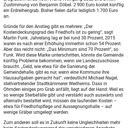
Zustimmung von Benjamin Döbel. 2 900 Euro kostet künftig
ein Erdreihengrab. Bisher fielen dafür lediglich 1 700 Euro
an.
Gründe für den Anstieg gibt es mehrere: „Der
Kostendeckungsgrad des Friedhofs ist zu gering“, sagt
Martin Funk. Jahrelang lag er bei rund 30 Prozent, 2015
waren es nach einer Erhöhung immerhin schon 54 Prozent.
Aber das reicht nicht: „Das Minimum sind 70 Prozent“, so
Funk. Wird diese Marke unterschritten, könnte die Gemeinde
künftig Probleme bekommen, wenn sie Landeszuschüsse
braucht. „Geld, wie etwa für die Sanierung der
Gemeindehalle, gibt es nur, wenn eine Kommune ihre
Hausaufgaben gemacht hat“, verdeutlicht Michael Nagel,
stellvertretender Stadtkämmerer Weilheims. Dass in
Ohmden einiges pro Grab anfällt, liegt auf der Hand: Weil es
so wenige Sterbefälle gibt und verstärkt auch auswärts und
alternativ bestattet wird, müssen die laufenden Kosten –
etwa für Friedhofspflege und Aussegnungshalle – auf
wenige Gräber umgelegt werden.
Zum anderen soll es in Zukunft keine Ungleichheiten mehr