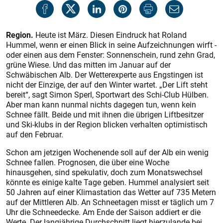
Region.
Heute ist März. Diesen Eindruck hat Roland
Hummel, wenn er einen Blick in seine Aufzeichnungen wirft -
oder einen aus dem Fenster: Sonnenschein, rund zehn Grad,
grüne Wiese. Und das mitten im Januar auf der
Schwäbischen Alb. Der Wetterexperte aus Engstingen ist
nicht der Einzige, der auf den Winter wartet. „Der Lift steht
bereit“, sagt Simon Sperl, Sportwart des Schi-Club Hülben.
Aber man kann nunmal nichts dagegen tun, wenn kein
Schnee fällt. Beide und mit ihnen die übrigen Liftbesitzer
und Ski-klubs in der Region blicken verhalten optimistisch
auf den Februar.
Schon am jetzigen Wochenende soll auf der Alb ein wenig
Schnee fallen. Prognosen, die über eine Woche
hinausgehen, sind spekulativ, doch zum Monatswechsel
könnte es einige kalte Tage geben. Hummel analysiert seit
50 Jahren auf einer Klimastation das Wetter auf 735 Metern
auf der Mittleren Alb. An Schneetagen misst er täglich um 7
Uhr die Schneedecke. Am Ende der Saison addiert er die
Werte. Der langjährige Durchschnitt liegt hierzulande bei