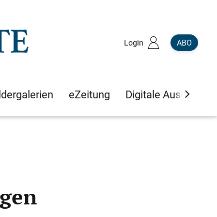
Login
ABO
ldergalerien
eZeitung
Digitale Ausgaben
ngen