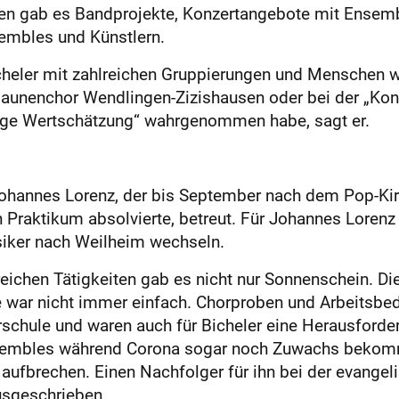
aten gab es Bandprojekte, Konzertangebote mit Ensem
embles und Künstlern.
heler mit zahlreichen Gruppierungen und Menschen w
nenchor Wendlingen-Zizishausen oder bei der „Konzer
tige Wertschätzung“ wahrgenommen habe, sagt er.
 Johannes Lorenz, der bis September nach dem Pop-Ki
Praktikum absolvierte, betreut. Für Johannes Lorenz 
siker nach Weilheim wechseln.
reichen Tätigkeiten gab es nicht nur Sonnenschein. Di
 war nicht immer einfach. Chorproben und Arbeitsbed
rschule und waren auch für Bicheler eine Herausforder
nsembles während Corona sogar noch Zuwachs bekomm
aufbrechen. Einen Nachfolger für ihn bei der evangel
ausgeschrieben.