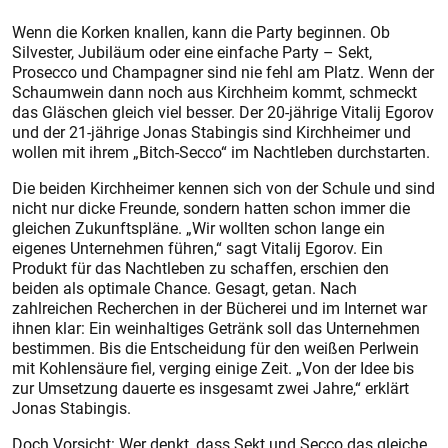
Wenn die Korken knallen, kann die Party beginnen. Ob
Silvester, Jubiläum oder eine einfache Party – Sekt,
Prosecco und Champagner sind nie fehl am Platz. Wenn der
Schaumwein dann noch aus Kirchheim kommt, schmeckt
das Gläschen gleich viel besser. Der 20-jährige Vitalij Egorov
und der 21-jährige Jonas Stabingis sind Kirchheimer und
wollen mit ihrem „Bitch-Secco“ im Nachtleben durchstarten.
Die beiden Kirchheimer kennen sich von der Schule und sind
nicht nur dicke Freunde, sondern hatten schon immer die
gleichen Zukunftspläne. „Wir wollten schon lange ein
eigenes Unternehmen führen,“ sagt Vitalij Egorov. Ein
Produkt für das Nachtleben zu schaffen, erschien den
beiden als optimale Chance. Gesagt, getan. Nach
zahlreichen Recherchen in der Bücherei und im Internet war
ihnen klar: Ein weinhaltiges Getränk soll das Unternehmen
bestimmen. Bis die Entscheidung für den weißen Perlwein
mit Kohlensäure fiel, verging einige Zeit. „Von der Idee bis
zur Umsetzung dauerte es insgesamt zwei Jahre,“ erklärt
Jonas Stabingis.
Doch Vorsicht: Wer denkt, dass Sekt und Secco das gleiche