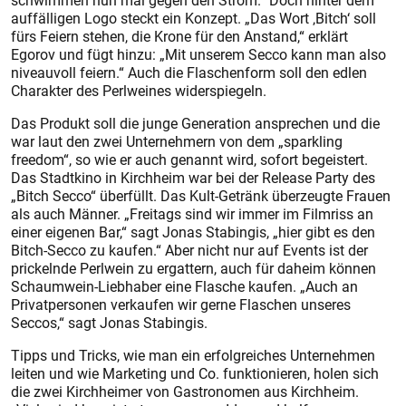
schwimmen nun mal gegen den Strom.“ Doch hinter dem
auffälligen Logo steckt ein Konzept. „Das Wort ‚Bitch‘ soll
fürs Feiern stehen, die Krone für den Anstand,“ erklärt
Egorov und fügt hinzu: „Mit unserem Secco kann man also
niveauvoll feiern.“ Auch die Flaschenform soll den edlen
Charakter des Perlweines widerspiegeln.
Das Produkt soll die junge Generation ansprechen und die
war laut den zwei Unternehmern von dem „sparkling
freedom“, so wie er auch genannt wird, sofort begeistert.
Das Stadtkino in Kirchheim war bei der Release Party des
„Bitch Secco“ überfüllt. Das Kult-Getränk überzeugte Frauen
als auch Männer. „Freitags sind wir immer im Filmriss an
einer eigenen Bar,“ sagt Jonas Stabingis, „hier gibt es den
Bitch-Secco zu kaufen.“ Aber nicht nur auf Events ist der
prickelnde Perlwein zu ergattern, auch für daheim können
Schaumwein-Liebhaber eine Flasche kaufen. „Auch an
Privatpersonen verkaufen wir gerne Flaschen unseres
Seccos,“ sagt Jonas Stabingis.
Tipps und Tricks, wie man ein erfolgreiches Unternehmen
leiten und wie Marketing und Co. funktionieren, holen sich
die zwei Kirchheimer von Gastronomen aus Kirchheim.