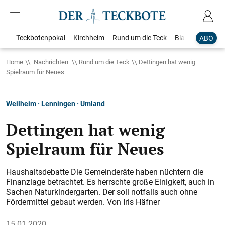
Teckbotenpokal
Kirchheim
Rund um die Teck
Blaulicht
Loka
ABO
Home
Nachrichten
Rund um die Teck
Dettingen hat wenig
Spielraum für Neues
Weilheim · Lenningen · Umland
Dettingen hat wenig
Spielraum für Neues
Haushaltsdebatte Die Gemeinderäte haben nüchtern die
Finanzlage betrachtet. Es herrschte große Einigkeit, auch in
Sachen Naturkindergarten. Der soll notfalls auch ohne
Fördermittel gebaut werden. Von Iris Häfner
15.01.2020