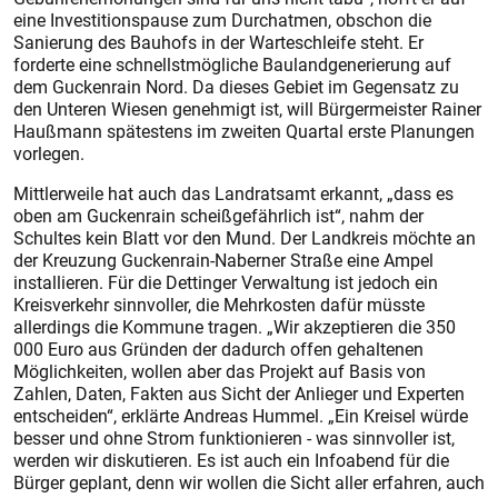
eine Investitionspause zum Durchatmen, obschon die
Sanierung des Bauhofs in der Warteschleife steht. Er
forderte eine schnellstmögliche Baulandgenerierung auf
dem Guckenrain Nord. Da dieses Gebiet im Gegensatz zu
den Unteren Wiesen genehmigt ist, will Bürgermeister Rainer
Haußmann spätestens im zweiten Quartal erste Planungen
vorlegen.
Mittlerweile hat auch das Landratsamt erkannt, „dass es
oben am Guckenrain scheißgefährlich ist“, nahm der
Schultes kein Blatt vor den Mund. Der Landkreis möchte an
der Kreuzung Guckenrain-Naberner Straße eine Ampel
installieren. Für die Dettinger Verwaltung ist jedoch ein
Kreisverkehr sinnvoller, die Mehrkosten dafür müsste
allerdings die Kommune tragen. „Wir akzeptieren die 350
000 Euro aus Gründen der dadurch offen gehaltenen
Möglichkeiten, wollen aber das Projekt auf Basis von
Zahlen, Daten, Fakten aus Sicht der Anlieger und Experten
entscheiden“, erklärte Andreas Hummel. „Ein Kreisel würde
besser und ohne Strom funktionieren - was sinnvoller ist,
werden wir diskutieren. Es ist auch ein Infoabend für die
Bürger ge­plant, denn wir wollen die Sicht aller erfahren, auch