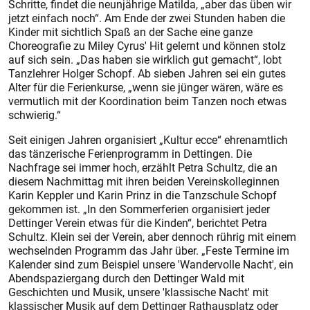
Schritte, findet die neunjährige Matilda, „aber das üben wir
jetzt einfach noch“. Am Ende der zwei Stunden haben die
Kinder mit sichtlich Spaß an der Sache eine ganze
Choreografie zu Miley Cyrus' Hit gelernt und können stolz
auf sich sein. „Das haben sie wirklich gut gemacht“, lobt
Tanzlehrer Holger Schopf. Ab sieben Jahren sei ein gutes
Alter für die Ferienkurse, „wenn sie jünger wären, wäre es
vermutlich mit der Koordination beim Tanzen noch etwas
schwierig.“
Seit einigen Jahren organisiert „Kultur ecce“ ehrenamtlich
das tänzerische Ferienprogramm in Dettingen. Die
Nachfrage sei immer hoch, erzählt Petra Schultz, die an
diesem Nachmittag mit ihren beiden Vereinskolleginnen
Karin Keppler und Karin Prinz in die Tanzschule Schopf
gekommen ist. „In den Sommerferien organisiert jeder
Dettinger Verein etwas für die Kinden“, berichtet Petra
Schultz. Klein sei der Verein, aber dennoch rührig mit einem
wechselnden Programm das Jahr über. „Feste Termine im
Kalender sind zum Beispiel unsere 'Wandervolle Nacht', ein
Abendspaziergang durch den Dettinger Wald mit
Geschichten und Musik, unsere 'klassische Nacht' mit
klassischer Musik auf dem Dettinger Rathausplatz oder