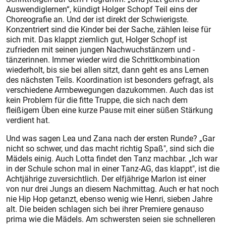
Auswendiglernen“, kündigt Holger Schopf Teil eins der
Choreografie an. Und der ist direkt der Schwierigste.
Konzentriert sind die Kinder bei der Sache, zählen leise für
sich mit. Das klappt ziemlich gut, Holger Schopf ist
zufrieden mit seinen jungen Nachwuchstänzern und -
tänzerinnen. Immer wieder wird die Schrittkombination
wiederholt, bis sie bei allen sitzt, dann geht es ans Lernen
des nächsten Teils. Koordination ist besonders gefragt, als
verschiedene Armbewegungen dazukommen. Auch das ist
kein Problem für die fitte Truppe, die sich nach dem
fleißigem Üben eine kurze Pause mit einer süßen Stärkung
verdient hat.
Und was sagen Lea und Zana nach der ersten Runde? „Gar
nicht so schwer, und das macht richtig Spaß", sind sich die
Mädels einig. Auch Lotta findet den Tanz machbar. „Ich war
in der Schule schon mal in einer Tanz-AG, das klappt", ist die
Achtjährige zuversichtlich. Der elfjährige Marlon ist einer
von nur drei Jungs an diesem Nachmittag. Auch er hat noch
nie Hip Hop getanzt, ebenso wenig wie Henri, sieben Jahre
alt. Die beiden schlagen sich bei ihrer Premiere genauso
prima wie die Mädels. Am schwersten seien sie schnelleren