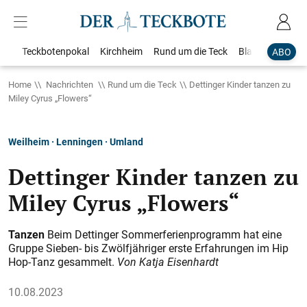
Teckbotenpokal
Kirchheim
Rund um die Teck
Blaulicht
Loka
ABO
Home
Nachrichten
Rund um die Teck
Dettinger Kinder tanzen zu
Miley Cyrus „Flowers“
Weilheim · Lenningen · Umland
Dettinger Kinder tanzen zu
Miley Cyrus „Flowers“
Tanzen
Beim Dettinger Sommerferienprogramm hat eine
Gruppe Sieben- bis Zwölfjähriger erste Erfahrungen im Hip
Hop-Tanz gesammelt.
Von Katja Eisenhardt
10.08.2023