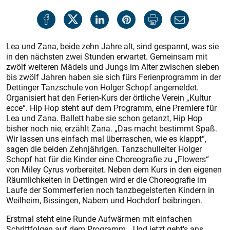
Lea und Zana, beide zehn Jahre alt, sind gespannt, was sie
in den nächsten zwei Stunden erwartet. Gemeinsam mit
zwölf weiteren Mädels und Jungs im Alter zwischen sieben
bis zwölf Jahren haben sie sich fürs Ferienprogramm in der
Dettinger Tanzschule von Holger Schopf angemeldet.
Organisiert hat den Ferien-Kurs der örtliche Verein „Kultur
ecce“. Hip Hop steht auf dem Programm, eine Premiere für
Lea und Zana. Ballett habe sie schon getanzt, Hip Hop
bisher noch nie, erzählt Zana. „Das macht bestimmt Spaß.
Wir lassen uns einfach mal überraschen, wie es klappt“,
sagen die beiden Zehnjährigen. Tanzschulleiter Holger
Schopf hat für die Kinder eine Choreografie zu „Flowers“
von Miley Cyrus vorbereitet. Neben dem Kurs in den eigenen
Räumlichkeiten in Dettingen wird er die Choreografie im
Laufe der Sommerferien noch tanzbegeisterten Kindern in
Weilheim, Bissingen, Nabern und Hochdorf beibringen.
Erstmal steht eine Runde Aufwärmen mit einfachen
Schrittfolgen auf dem Programm. „Und jetzt geht's ans