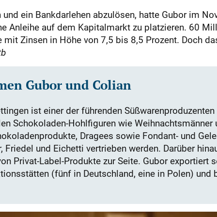
n und ein Bankdarlehen abzulösen, hatte Gubor im N
ne Anleihe auf dem Kapitalmarkt zu platzieren. 60 Mil
it Zinsen in Höhe von 7,5 bis 8,5 Prozent. Doch das
tb
men Gubor und Colian
ettingen ist einer der führenden Süßwarenproduzenten
en Schokoladen-Hohlfiguren wie Weihnachtsmänner 
chokoladenprodukte, Dragees sowie Fondant- und Gele
, Friedel und Eichetti vertrieben werden. Darüber hi
von Privat-Label-Produkte zur Seite. Gubor exportiert 
tionsstätten (fünf in Deutschland, eine in Polen) und