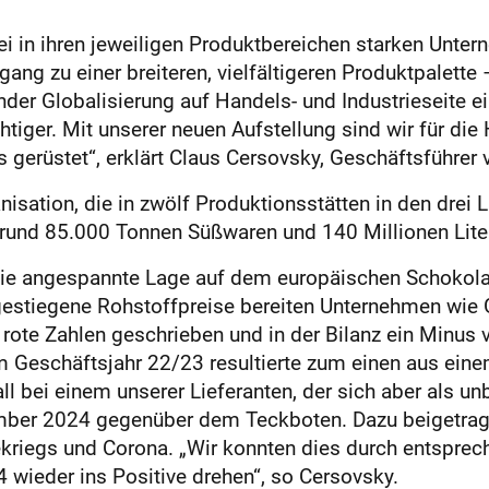
in ihren jeweiligen Produktbereichen starken Unter
ng zu einer breiteren, vielfältigeren Produktpalette
er Globalisierung auf Handels- und Industrieseite ei
ger. Mit unserer neuen Aufstellung sind wir für die
gerüstet“, erklärt Claus Cersovsky, Geschäftsführer 
anisation, die in zwölf Produktionsstätten in den drei
rund 85.000 Tonnen Süßwaren und 140 Millionen Liter 
 die angespannte Lage auf dem europäischen Schokol
stiegene Rohstoffpreise bereiten Unternehmen wie Gu
rote Zahlen geschrieben und in der Bilanz ein Minus 
 Geschäftsjahr 22/23 resultierte zum einen aus ei
l bei einem unserer Lieferanten, der sich aber als unb
ember 2024 gegenüber dem Teckboten. Dazu beigetrag
ekriegs und Corona. „Wir konnten dies durch entspr
wieder ins Positive drehen“, so Cersovsky.