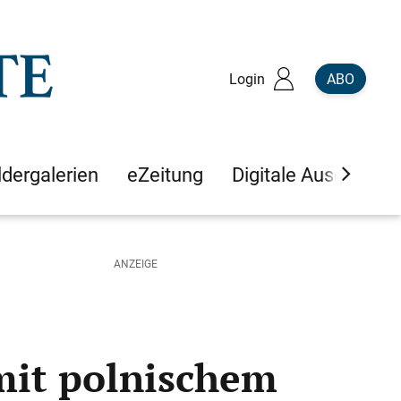
Login
ABO
ldergalerien
eZeitung
Digitale Ausgaben
mit polnischem