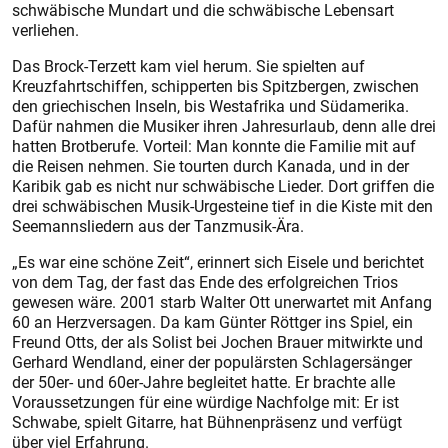
schwäbische Mundart und die schwäbische Lebensart
verliehen.
Das Brock-Terzett kam viel herum. Sie spielten auf
Kreuzfahrtschiffen, schipperten bis Spitzbergen, zwischen
den griechischen Inseln, bis Westafrika und Südamerika.
Dafür nahmen die Musiker ihren Jahresurlaub, denn alle drei
hatten Brotberufe. Vorteil: Man konnte die Familie mit auf
die Reisen nehmen. Sie tourten durch Kanada, und in der
Karibik gab es nicht nur schwäbische Lieder. Dort griffen die
drei schwäbischen Musik-Urgesteine tief in die Kiste mit den
Seemannsliedern aus der Tanzmusik-Ära.
„Es war eine schöne Zeit“, erinnert sich Eisele und berichtet
von dem Tag, der fast das Ende des erfolgreichen Trios
gewesen wäre. 2001 starb Walter Ott unerwartet mit Anfang
60 an Herzversagen. Da kam Günter Röttger ins Spiel, ein
Freund Otts, der als Solist bei Jochen Brauer mitwirkte und
Gerhard Wendland, einer der populärsten Schlagersänger
der 50er- und 60er-Jahre begleitet hatte. Er brachte alle
Voraussetzungen für eine würdige Nachfolge mit: Er ist
Schwabe, spielt Gitarre, hat Bühnenpräsenz und verfügt
über viel Erfahrung.