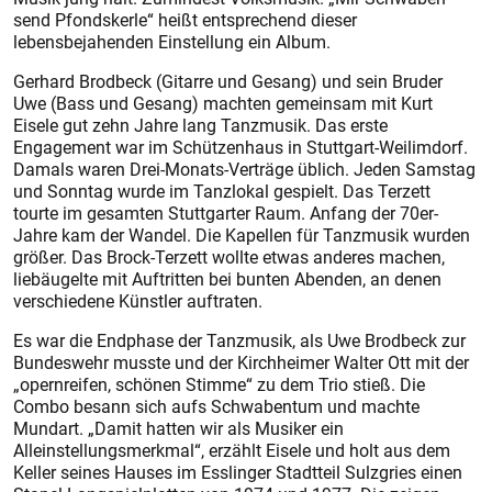
send Pfondskerle“ heißt entsprechend dieser
lebensbejahenden Einstellung ein Album.
Gerhard Brodbeck (Gitarre und Gesang) und sein Bruder
Uwe (Bass und Gesang) machten gemeinsam mit Kurt
Eisele gut zehn Jahre lang Tanzmusik. Das erste
Engagement war im Schützenhaus in Stuttgart-Weilimdorf.
Damals waren Drei-Monats-Verträge üblich. Jeden Samstag
und Sonntag wurde im Tanzlokal gespielt. Das Terzett
tourte im gesamten Stuttgarter Raum. Anfang der 70er-
Jahre kam der Wandel. Die Kapellen für Tanzmusik wurden
größer. Das Brock-Terzett wollte etwas anderes machen,
liebäugelte mit Auftritten bei bunten Abenden, an denen
verschiedene Künstler auftraten.
Es war die Endphase der Tanzmusik, als Uwe Brodbeck zur
Bundeswehr musste und der Kirchheimer Walter Ott mit der
„opernreifen, schönen Stimme“ zu dem Trio stieß. Die
Combo besann sich aufs Schwabentum und machte
Mundart. „Damit hatten wir als Musiker ein
Alleinstellungsmerkmal“, erzählt Eisele und holt aus dem
Keller seines Hauses im Esslinger Stadtteil Sulzgries einen