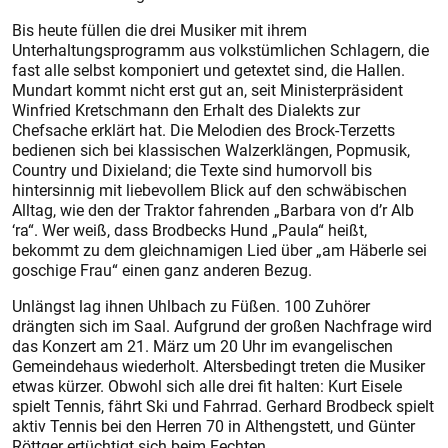
Bis heute füllen die drei Musiker mit ihrem
Unterhaltungsprogramm aus volkstümlichen Schlagern, die
fast alle selbst komponiert und getextet sind, die Hallen.
Mundart kommt nicht erst gut an, seit Ministerpräsident
Winfried Kretschmann den Erhalt des Dialekts zur
Chefsache erklärt hat. Die Melodien des Brock-Terzetts
bedienen sich bei klassischen Walzerklängen, Popmusik,
Country und Dixieland; die Texte sind humorvoll bis
hintersinnig mit liebevollem Blick auf den schwäbischen
Alltag, wie den der Traktor fahrenden „Barbara von d’r Alb
‘ra“. Wer weiß, dass Brodbecks Hund „Paula“ heißt,
bekommt zu dem gleichnamigen Lied über „am Häberle sei
goschige Frau“ einen ganz anderen Bezug.
Unlängst lag ihnen Uhlbach zu Füßen. 100 Zuhörer
drängten sich im Saal. Aufgrund der großen Nachfrage wird
das Konzert am 21. März um 20 Uhr im evangelischen
Gemeindehaus wiederholt. Altersbedingt treten die Musiker
etwas kürzer. Obwohl sich alle drei fit halten: Kurt Eisele
spielt Tennis, fährt Ski und Fahrrad. Gerhard Brodbeck spielt
aktiv Tennis bei den Herren 70 in Althengstett, und Günter
Röttger ertüchtigt sich beim Fechten.