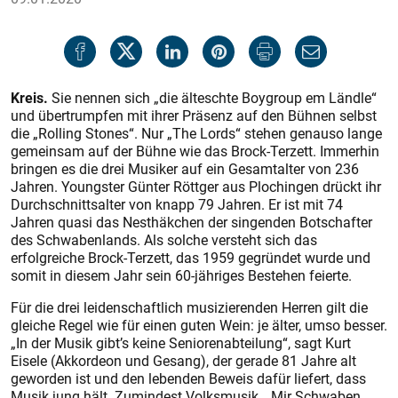
Kreis.
Sie nennen sich „die älteschte Boygroup em Ländle“
und übertrumpfen mit ihrer Präsenz auf den Bühnen selbst
die „Rolling Stones“. Nur „The Lords“ stehen genauso lange
gemeinsam auf der Bühne wie das Brock-Terzett. Immerhin
bringen es die drei Musiker auf ein Gesamtalter von 236
Jahren. Youngster Günter Röttger aus Plochingen drückt ihr
Durchschnittsalter von knapp 79 Jahren. Er ist mit 74
Jahren quasi das Nesthäkchen der singenden Botschafter
des Schwabenlands. Als solche versteht sich das
erfolgreiche Brock-Terzett, das 1959 gegründet wurde und
somit in diesem Jahr sein 60-jähriges Bestehen feierte.
Für die drei leidenschaftlich musizierenden Herren gilt die
gleiche Regel wie für einen guten Wein: je älter, umso besser.
„In der Musik gibt’s keine Seniorenabteilung“, sagt Kurt
Eisele (Akkordeon und Gesang), der gerade 81 Jahre alt
geworden ist und den lebenden Beweis dafür liefert, dass
Musik jung hält. Zumindest Volksmusik. „Mir Schwaben