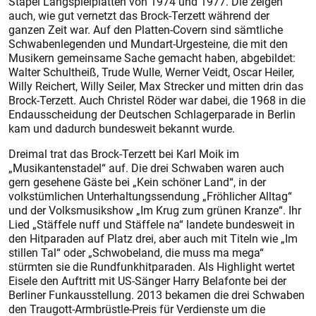
Stapel Langspielplatten von 1974 und 1977. Die zeigen
auch, wie gut vernetzt das Brock-Terzett während der
ganzen Zeit war. Auf den Platten-Covern sind sämtliche
Schwabenlegenden und Mundart-Urgesteine, die mit den
Musikern gemeinsame Sache gemacht haben, abgebildet:
Walter Schultheiß, Trude Wulle, Werner Veidt, Oscar Heiler,
Willy Reichert, Willy Seiler, Max Strecker und mitten drin das
Brock-Terzett. Auch Christel Röder war dabei, die 1968 in die
Endausscheidung der Deutschen Schlagerparade in Berlin
kam und dadurch bundesweit bekannt wurde.
Dreimal trat das Brock-Terzett bei Karl Moik im
„Musikantenstadel“ auf. Die drei Schwaben waren auch
gern gesehene Gäste bei „Kein schöner Land“, in der
volkstümlichen Unterhaltungssendung „Fröhlicher Alltag“
und der Volksmusikshow „Im Krug zum grünen Kranze“. Ihr
Lied „Stäffele nuff und Stäffele na“ landete bundesweit in
den Hitparaden auf Platz drei, aber auch mit Titeln wie „Im
stillen Tal“ oder „Schwobeland, die muss ma mega“
stürmten sie die Rundfunkhitparaden. Als Highlight wertet
Eisele den Auftritt mit US-Sänger Harry Belafonte bei der
Berliner Funkausstellung. 2013 bekamen die drei Schwaben
den Traugott-Armbrüstle-Preis für Verdienste um die