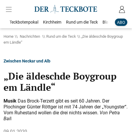
Teckbotenpokal
Kirchheim
Rund um die Teck
Blaulicht
Loka
ABO
Home
Nachrichten
Rund um die Teck
„Die äldeschde Boygroup
em Ländle“
Zwischen Neckar und Alb
„Die äldeschde Boygroup
em Ländle“
Musik
Das Brock-Terzett gibt es seit 60 Jahren. Der
Plochinger Günter Röttger ist mit 74 Jahren der „Youngster“.
Vom Ruhestand wollen die drei nichts wissen.
Von Petra
Bai
l
09.01.2020