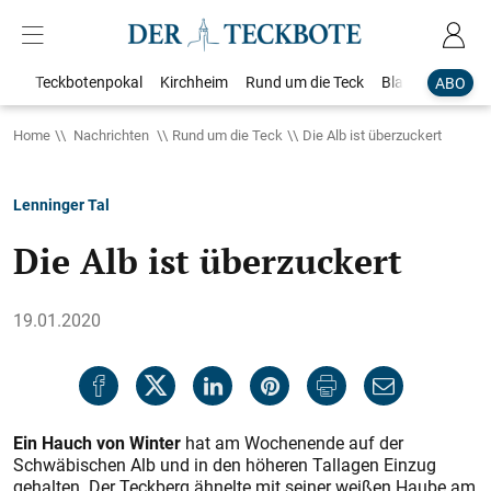
Teckbotenpokal
Kirchheim
Rund um die Teck
Blaulicht
Loka
ABO
Home
Nachrichten
Rund um die Teck
Die Alb ist überzuckert
Lenninger Tal
Die Alb ist überzuckert
19.01.2020
Ein Hauch von Winter
hat am Wochenende auf der
Schwäbischen Alb und in den höheren Tallagen Einzug
gehalten. Der Teckberg ähnelte mit seiner weißen Haube am