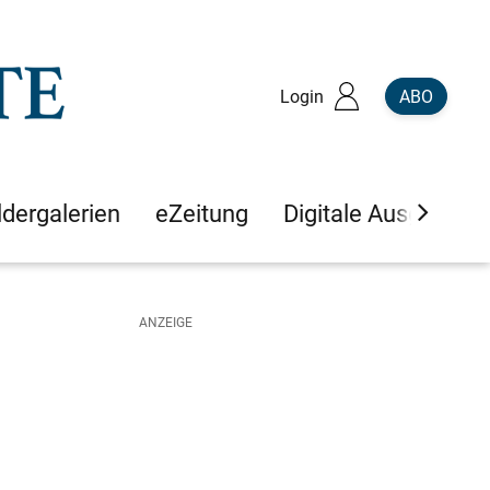
Login
ABO
ldergalerien
eZeitung
Digitale Ausgaben