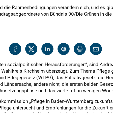
nd die Rahmenbedingungen verändern sich, und es gib
andtagsabgeordnete von Bündnis 90/Die Grünen in die
ßten sozialpolitischen Herausforderungen“, sind Andr
Wahlkreis Kirchheim überzeugt. Zum Thema Pflege g
und Pflegegesetz (WTPG), das Palliativgesetz, die 
d Ländersache, andere nicht, die ersten beiden Gesetz
 Umsetzungsphase und das vierte tritt in wenigen Woch
tekommission „Pflege in Baden-Württemberg zukunftso
 Pflege untersucht und Empfehlungen für die Zukunft er