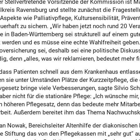
r Stellvertretende Vorsitzende der Kommission ist Ma
eis Ravensburg und stellte zunächst die Fragestellu
ekte wie Palliativpflege, Kultursensibilität, Präventi
uerhaft zu sichern. „Wir haben jetzt noch rund 20 Ver
e in Baden-Württemberg sei strukturell auf einem gu
 werden und es müsse eine echte Wahlfreiheit geben. 
oversicherung sei, deshalb sei eine politische Diskus
, denn „alles, was wir reklamieren, bedeutet mehr fi
, dass Patienten schnell aus dem Krankenhaus entlass
n sie unter Umständen Plätze der Kurzzeitpflege, die
vgesetz bringe viele Verbesserungen, sagte Silvio Schu
ber nicht für die stationäre Pflege: „Ich wünsche mir,
nen höheren Pflegesatz, denn das bedeute mehr Mitarbe
Arbeit. Außerdem bereitet ihm das Thema Nachwuchsk
 Nowak, Bereichsleiter Altenhilfe der diakonischen E
ie Stiftung das von den Pflegekassen mit „sehr gut“ 