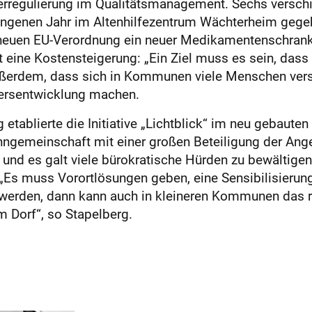
erregulierung im Qualitätsmanagement. Sechs verschi
ngenen Jahr im Altenhilfezentrum Wächterheim gegeb
neuen EU-Verordnung ein neuer Medikamentenschrank 
 eine Kostensteigerung: „Ein Ziel muss es sein, dass P
 außerdem, dass sich in Kommunen viele Menschen v
ersentwicklung machen.
 etablierte die Initiative „Lichtblick“ im neu gebaut
ngemeinschaft mit einer großen Beteiligung der Ange
und es galt viele bürokratische Hürden zu bewältigen.
Es muss Vorortlösungen geben, eine Sensibilisierung
t werden, dann kann auch in kleineren Kommunen das re
m Dorf“, so Stapelberg.