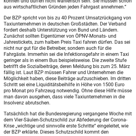
können und dürfen nicht wählerisch sein. Sie müssen schon
aus wirtschaftlichen Gründen jeden Fahrgast annehmen.“
Der BZP spricht von bis zu 40 Prozent Umsatzrückgang von
Taxiunternehmen in deutschen Großstädten. Der Verband
fordert deshalb Unterstützung von Bund und Ländern.
Zunächst sollten Eigentümer von ÖPNV-Monats- und
Jahrestickets, zum halben Preis Taxi fahren dürfen. Das sei
nicht nur gut für die Betreiber, sondern auch für die
Fahrgäste. Immerhin sei die Infektionsgefahr in einem Taxi
geringer als in einem Bus beispielsweise. Die zweite Stufe
betrifft die Sozialbeiträge, deren Meldung bis zum 25. März
fällig ist. Laut BZP müssen Fahrer und Unternehmen die
Möglichkeit haben, diese Beiträge aufzuschieben. Im dritten
Schritt sei eine Liquiditätsbeihilfe in Höhe von 1500 Euro
pro Monat pro Fahrzeug notwendig. Ohne diese Hilfe müsse
man davon ausgehen, dass viele Taxiunternehmen in die
Insolvenz abrutschen.
Tatsächlich hat die Bundesregierung vergangene Woche mit
dem Vier-Säulen-Schutzschild zur Abfederung der Corona-
Krise „wichtige und sinnvolle erste Schritte“ eingeleitet, wie
der BZP erklärte. Dieses Schutzschild kommt den