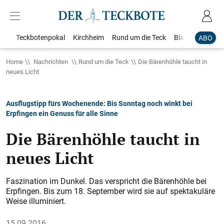
Teckbotenpokal
Kirchheim
Rund um die Teck
Blaulicht
Loka
ABO
Home
Nachrichten
Rund um die Teck
Die Bärenhöhle taucht in
neues Licht
Ausflugstipp fürs Wochenende: Bis Sonntag noch winkt bei
Erpfingen ein Genuss für alle Sinne
Die Bärenhöhle taucht in
neues Licht
Faszination im Dunkel. Das verspricht die Bärenhöhle bei
Erpfingen. Bis zum 18. September wird sie auf spektakuläre
Weise illuminiert.
15.09.2016