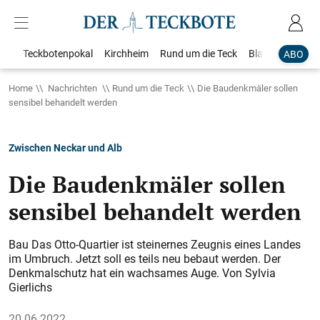
Teckbotenpokal
Kirchheim
Rund um die Teck
Blaulicht
Loka
ABO
Home
Nachrichten
Rund um die Teck
Die Baudenkmäler sollen
sensibel behandelt werden
Zwischen Neckar und Alb
Die Baudenkmäler sollen
sensibel behandelt werden
Bau Das Otto-Quartier ist steinernes Zeugnis eines Landes
im Umbruch. Jetzt soll es teils neu bebaut werden. Der
Denkmalschutz hat ein wachsames Auge.
Von Sylvia
Gierlichs
20.06.2022