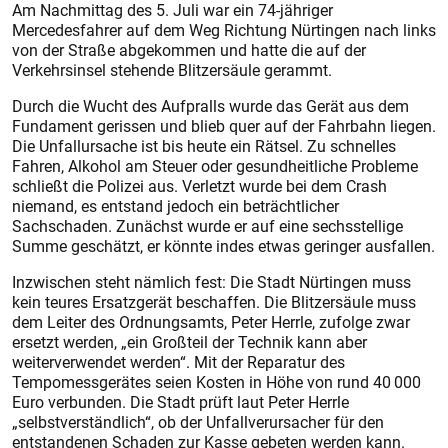
Am Nachmittag des 5. Juli war ein 74-jähriger
Mercedesfahrer auf dem Weg Richtung Nürtingen nach links
von der Straße abgekommen und hatte die auf der
Verkehrsinsel stehende Blitzersäule gerammt.
Durch die Wucht des Aufpralls wurde das Gerät aus dem
Fundament gerissen und blieb quer auf der Fahrbahn liegen.
Die Unfallursache ist bis heute ein Rätsel. Zu schnelles
Fahren, Alkohol am Steuer oder gesundheitliche Probleme
schließt die Polizei aus. Verletzt wurde bei dem Crash
niemand, es entstand jedoch ein beträchtlicher
Sachschaden. Zunächst wurde er auf eine sechsstellige
Summe geschätzt, er könnte indes etwas geringer ausfallen.
Inzwischen steht nämlich fest: Die Stadt Nürtingen muss
kein teures Ersatzgerät beschaffen. Die Blitzersäule muss
dem Leiter des Ordnungsamts, Peter Herrle, zufolge zwar
ersetzt werden, „ein Großteil der Technik kann aber
weiterverwendet werden“. Mit der Reparatur des
Tempomessgerätes seien Kosten in Höhe von rund 40 000
Euro verbunden. Die Stadt prüft laut Peter Herrle
„selbstverständlich“, ob der Unfallverursacher für den
entstandenen Schaden zur Kasse gebeten werden kann.