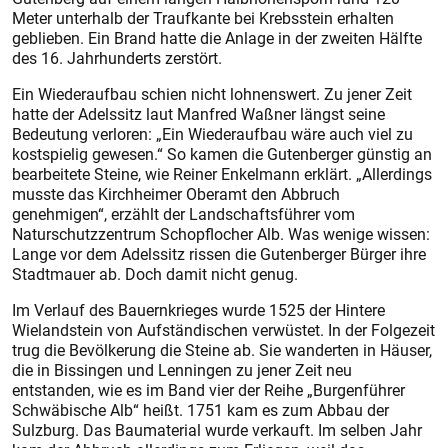
Meter unterhalb der Traufkante bei Krebsstein erhalten
geblieben. Ein Brand hatte die Anlage in der zweiten Hälfte
des 16. Jahrhunderts zerstört.
Ein Wiederaufbau schien nicht lohnenswert. Zu jener Zeit
hatte der Adelssitz laut Manfred Waßner längst seine
Bedeutung verloren: „Ein Wiederaufbau wäre auch viel zu
kostspielig gewesen.“ So kamen die Gutenberger günstig an
bearbeitete Steine, wie Reiner Enkelmann erklärt. „Allerdings
musste das Kirchheimer Oberamt den Abbruch
genehmigen“, erzählt der Landschaftsführer vom
Naturschutzzentrum Schopflocher Alb. Was wenige wissen:
Lange vor dem Adelssitz rissen die Gutenberger Bürger ihre
Stadtmauer ab. Doch damit nicht genug.
Im Verlauf des Bauernkrieges wurde 1525 der Hintere
Wielandstein von Aufständischen verwüstet. In der Folgezeit
trug die Bevölkerung die Steine ab. Sie wanderten in Häuser,
die in Bissingen und Lenningen zu jener Zeit neu
entstanden, wie es im Band vier der Reihe „Burgenführer
Schwäbische Alb“ heißt. 1751 kam es zum Abbau der
Sulzburg. Das Baumaterial wurde verkauft. Im selben Jahr