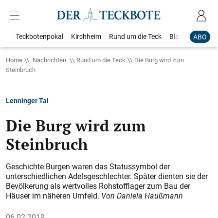
Teckbotenpokal
Kirchheim
Rund um die Teck
Blaulicht
Loka
ABO
Home
Nachrichten
Rund um die Teck
Die Burg wird zum
Steinbruch
Lenninger Tal
Die Burg wird zum
Steinbruch
Geschichte Burgen waren das Statussymbol der
unterschiedlichen Adelsgeschlechter. Später dienten sie der
Bevölkerung als wertvolles Rohstofflager zum Bau der
Häuser im näheren Umfeld.
Von Daniela Haußmann
06.02.2019