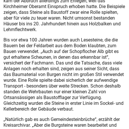
kam der Abbruch allerdings zum Erliegen, weil das
Kirchheimer Oberamt Einspruch erhoben hatte. Die Beispiele
zeigen, dass Steine als Baustoff zwar eine Rolle spielten,
aber für viele zu teuer waren. Nicht umsonst bestanden
Häuser bis ins 20. Jahrhundert hinein aus Holzbalken und
Lehmflechtwerk.
Bis vor etwa 100 Jahren wurden auch Lesesteine, die die
Bauern bei der Feldarbeit aus dem Boden klaubten, zum
Bauen verwendet. „Auch auf der Schopflocher Alb gibt es
gut erhaltene Scheunen, in denen das erkennbar ist“,
versichert der Fachmann. Das und die Tatsache, dass viele
Anlagen noch erhalten sind, zeigen aus seiner Sicht, dass
das Baumaterial von Burgen nicht im großen Stil verwendet
wurde. Eine Rolle spielte dabei sicherlich der aufwendige
Transport - besonders über weite Strecken. Schon deshalb
standen die Wehrbauten nur einer kleinen Zahl von
Ortsansässigen als Baustofflager zur Verfügung.
Gleichzeitig wurden die Steine in erster Linie im Sockel- und
Kellerbereich der Gebäude verbaut.
„Natürlich gab es auch Gemeindesteinbrüche“, erzählt der
Kreisarchivar. „Aber die Burgsteine waren bearbeitet und