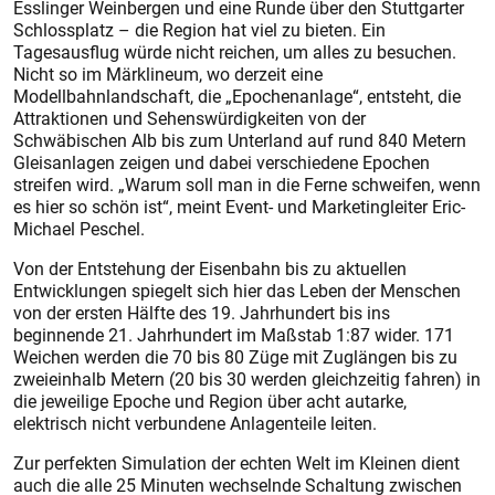
Esslinger Weinbergen und eine Runde über den Stuttgarter
Schlossplatz – die Region hat viel zu bieten. Ein
Tagesausflug würde nicht reichen, um alles zu besuchen.
Nicht so im Märklineum, wo derzeit eine
Modellbahnlandschaft, die „Epochenanlage“, entsteht, die
Attraktionen und Sehenswürdigkeiten von der
Schwäbischen Alb bis zum Unterland auf rund 840 Metern
Gleisanlagen zeigen und dabei verschiedene Epochen
streifen wird. „Warum soll man in die Ferne schweifen, wenn
es hier so schön ist“, meint Event- und Marketingleiter Eric-
Michael Peschel.
Von der Entstehung der Eisenbahn bis zu aktuellen
Entwicklungen spiegelt sich hier das Leben der Menschen
von der ersten Hälfte des 19. Jahrhundert bis ins
beginnende 21. Jahrhundert im Maßstab 1:87 wider. 171
Weichen werden die 70 bis 80 Züge mit Zuglängen bis zu
zweieinhalb Metern (20 bis 30 werden gleichzeitig fahren) in
die jeweilige Epoche und Region über acht autarke,
elektrisch nicht verbundene Anlagenteile leiten.
Zur perfekten Simulation der echten Welt im Kleinen dient
auch die alle 25 Minuten wechselnde Schaltung zwischen