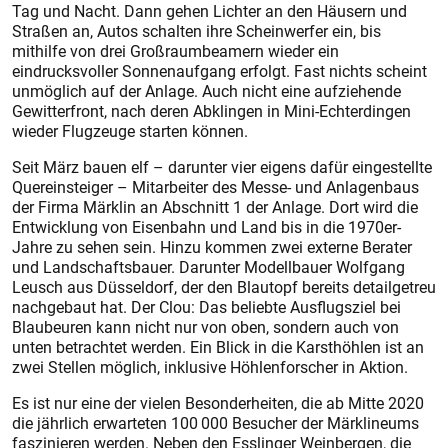
Tag und Nacht. Dann gehen Lichter an den Häusern und
Straßen an, Autos schalten ihre Scheinwerfer ein, bis
mithilfe von drei Großraum­beamern wieder ein
eindrucksvoller Sonnenaufgang erfolgt. Fast nichts scheint
unmöglich auf der Anlage. Auch nicht eine aufziehende
Gewitterfront, nach deren Abklingen in Mini-Echterdingen
wieder Flugzeuge starten können.
Seit März bauen elf – darunter vier eigens dafür eingestellte
Quereinsteiger – Mitarbeiter des Messe- und Anlagenbaus
der Firma Märklin an Abschnitt 1 der Anlage. Dort wird die
Entwicklung von Eisenbahn und Land bis in die 1970er-
Jahre zu sehen sein. Hinzu kommen zwei externe Berater
und Landschaftsbauer. Darunter Modellbauer Wolfgang
Leusch aus Düsseldorf, der den Blautopf bereits detailgetreu
nachgebaut hat. Der Clou: Das beliebte Ausflugsziel bei
Blaubeuren kann nicht nur von oben, sondern auch von
unten betrachtet werden. Ein Blick in die Karsthöhlen ist an
zwei Stellen möglich, inklusive Höhlenforscher in Aktion.
Es ist nur eine der vielen Besonderheiten, die ab Mitte 2020
die jährlich erwarteten 100 000 Besucher der Märklineums
faszinieren werden. Neben den Esslinger Weinbergen, die