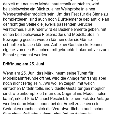
derzeit mit neues­ter Modellbautechnik entstehen, wird
beispielsweise ein Blick zu einer Weinprobe in einen
Wengerterkeller möglich sein. Um das Fest für die Sinne zu
komplettieren, sind auch noch Duft­elemente geplant, die an
der richtigen Stelle die jeweils passenden Gerüche
verströmen. Für Kinder wird es Bedienelemente geben, mit
denen beispielsweise Riesenräder und Modellautos in
Bewegung gesetzt werden können oder sie Gänse
schnattern lassen können. Auf einer Gaststrecke können
eigene, von den Besuchern mitgebrachte Lokomotiven zum
Einsatz gebracht werden.
Eröffnung am 25. Juni
Wenn am 25. Juni das Märkli­neum seine Türen für
Modellbahnfreunde öffnet, wird die Anlage fahrfähig aber
noch nicht fertig sein. „Wir wollen zeigen, mit welch
einfachen Mitteln tolle, individuelle Gestaltungen möglich
sind, wie unkompliziert man das Original ins Modell holen
kann“, erklärt Eric-Michael Peschel. In einem Eck der Anlage
werden dann Modellbauer bei der Arbeit zu sehen sein.
Gedanken machen sich die Verantwortlichen auch schon
über einen Weiterbau, denn „eine fertige Anlage ist