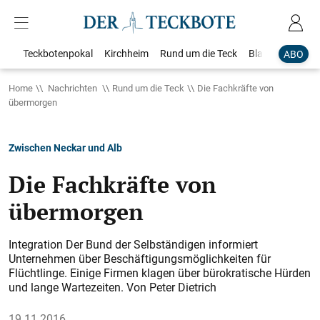
Teckbotenpokal
Kirchheim
Rund um die Teck
Blaulicht
Loka
ABO
Home
Nachrichten
Rund um die Teck
Die Fachkräfte von
übermorgen
Zwischen Neckar und Alb
Die Fachkräfte von
übermorgen
Integration Der Bund der Selbständigen informiert
Unternehmen über Beschäftigungsmöglichkeiten für
Flüchtlinge. Einige Firmen klagen über bürokratische Hürden
und lange Wartezeiten. Von Peter Dietrich
19.11.2016