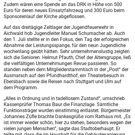
Zudem wären eine Spende an das DRK in Höhe von 500
Euro für deren neues Einsatzfahrzeug und 300 Euro beim
Sponsorenlauf der Kirche abgeflossen.
Auf das dreitägige Zeltlager der Jugendfeuerwehr in
Aichwald hob Jugendleiter Manuel Schumacher ab. Auch
den 1. Juli stellte er in den Fokus, den Tag der erfolgreichen
Abnahme der Leistungsspange, für den neun Jugendliche
wochenlang geübt hätten. Sehr unternehmenslustig zeigten
sich die Senioren. Helmut Pfauth, Chef der Altersgruppe, ließ
die vielfältigen Unternehmungen Revue passieren. So
standen neben dem Mitgliederstammtisch in der „Post“ der
Ausmarsch auf den Pfundhardthof, ein Theaterbesuch in
Ebersbach sowie die Reisen nach Stuttgart und Ulm auf
dem Programm.
„Alles in Ordnung und in tadellosem Zustand“, umschrieb
Kassenprüfer Thomas Baur die Finanzlage. Sämtliche
Funktionsträger wurden einstimmig entlastet. Bürgermeister
Johannes Züfle brachte Dankesgrüße vom Rathaus mit. „Es
ist immer wieder schön, hier zu stehen, besonders wegen der
vielen jungen Menschen“, sagte das Stadtoberhaupt. Er
teilte mit, dass die im Haushalt für die Gebäudesanierung