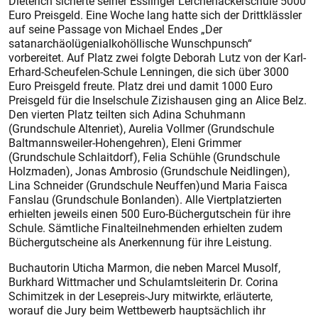
Dieterich sicherte seiner Esslinger Lerchenäckerschule 5000
Euro Preisgeld. Eine Woche lang hatte sich der Drittklässler
auf seine Passage von Michael Endes „Der
satanarchäolügenialkohöllische Wunschpunsch“
vorbereitet. Auf Platz zwei folgte Deborah Lutz von der Karl-
Erhard-Scheufelen-Schule Lenningen, die sich über 3000
Euro Preisgeld freute. Platz drei und damit 1000 Euro
Preisgeld für die Inselschule Zizishausen ging an Alice Belz.
Den vierten Platz teilten sich Adina Schuhmann
(Grundschule Altenriet), Aurelia Vollmer (Grundschule
Baltmannsweiler-Hohengehren), Eleni Grimmer
(Grundschule Schlaitdorf), Felia Schühle (Grundschule
Holzmaden), Jonas Ambrosio (Grundschule Neidlingen),
Lina Schneider (Grundschule Neuffen)und Maria Faisca
Fanslau (Grundschule Bonlanden). Alle Viertplatzierten
erhielten jeweils einen 500 Euro-Büchergutschein für ihre
Schule. Sämtliche Finalteilnehmenden erhielten zudem
Büchergutscheine als Anerkennung für ihre Leistung.
Buchautorin Uticha Marmon, die neben Marcel Musolf,
Burkhard Wittmacher und Schulamtsleiterin Dr. Corina
Schimitzek in der Lesepreis-Jury mitwirkte, erläuterte,
worauf die Jury beim Wettbewerb hauptsächlich ihr