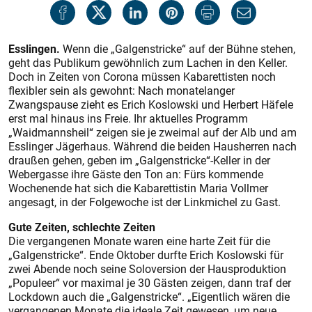
Esslingen.
Wenn die „Galgenstricke“ auf der Bühne stehen,
geht das Publikum gewöhnlich zum Lachen in den Keller.
Doch in Zeiten von Corona müssen Kabarettisten noch
flexibler sein als gewohnt: Nach monatelanger
Zwangspause zieht es Erich Koslowski und Herbert Häfele
erst mal hinaus ins Freie. Ihr aktuelles Programm
„Waidmannsheil“ zeigen sie je zweimal auf der Alb und am
Esslinger Jägerhaus. Während die beiden Hausherren nach
draußen gehen, geben im „Galgenstricke“-Keller in der
Webergasse ihre Gäste den Ton an: Fürs kommende
Wochenende hat sich die Kabarettistin Maria Vollmer
angesagt, in der Folgewoche ist der Linkmichel zu Gast.
Gute Zeiten, schlechte Zeiten
Die vergangenen Monate waren eine harte Zeit für die
„Galgenstricke“. Ende Oktober durfte Erich Koslowski für
zwei Abende noch seine Soloversion der Hausproduktion
„Populeer“ vor maximal je 30 Gästen zeigen, dann traf der
Lockdown auch die „Galgenstricke“. „Eigentlich wären die
vergangenen Monate die ideale Zeit gewesen, um neue