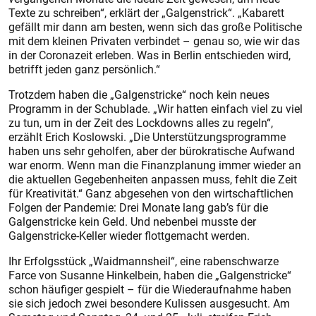
Texte zu schreiben“, erklärt der „Galgenstrick“. „Kabarett
gefällt mir dann am besten, wenn sich das große Politische
mit dem kleinen Privaten verbindet – genau so, wie wir das
in der Coronazeit erleben. Was in Berlin entschieden wird,
betrifft jeden ganz persönlich.“
Trotzdem haben die „Galgenstricke“ noch kein neues
Programm in der Schublade. „Wir hatten einfach viel zu viel
zu tun, um in der Zeit des Lockdowns alles zu regeln“,
erzählt Erich Koslowski. „Die Unterstützungsprogramme
haben uns sehr geholfen, aber der bürokratische Aufwand
war enorm. Wenn man die Finanzplanung immer wieder an
die aktuellen Gegebenheiten anpassen muss, fehlt die Zeit
für Kreativität.“ Ganz abgesehen von den wirtschaftlichen
Folgen der Pandemie: Drei Monate lang gab’s für die
Galgenstricke kein Geld. Und nebenbei musste der
Galgenstricke-Keller wieder flottgemacht werden.
Ihr Erfolgsstück „Waidmannsheil“, eine rabenschwarze
Farce von Susanne Hinkelbein, haben die „Galgenstricke“
schon häufiger gespielt – für die Wiederaufnahme haben
sie sich jedoch zwei besondere Kulissen ausgesucht. Am