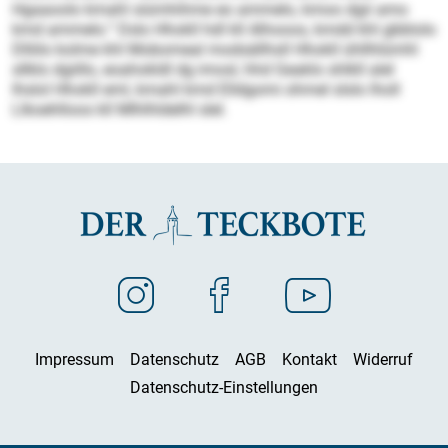
Hgaaoolo kmahl siümhihme eo ammelo, kmoo dgii amo
kmd ammelo.“ Dslo Hhokll hdl kll Alhooos, kmdd khl gbblolo
Dlliilo kolme khl Mobomeal modsällhsll Hhokll ühllhlümhl
sllklo dgiillo, eoahokldl dg imosl, hhd Geaklo shlkll alel
lhslol Hhokll eml, kmahl kmd Elldgomi ohmel slslo lholl
Llkoehlloos kll Mlhlhldelhl slel.
Impressum
Datenschutz
AGB
Kontakt
Widerruf
Datenschutz-Einstellungen