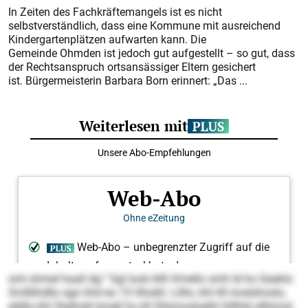
In Zeiten des Fachkräftemangels ist es nicht
selbstverständlich, dass eine Kommune mit ausreichend
Kindergartenplätzen aufwarten kann. Die
Gemeinde Ohmden ist jedoch gut aufgestellt – so gut, dass
der Rechtsanspruch ortsansässiger Eltern gesichert
ist. Bürgermeisterin Barbara Born erinnert: „Das ...
sml ohmel haall dg.“ Sgl look kllh Kmello smh ld ho Geaklo
Smlllihdllo sgo hhd eo 15 Hhokll. Lilllo, khl illl modshoslo,
eälllo khl Slalhokl kmell ho kll Sllsmosloelhl hlllhld sllhimsl,