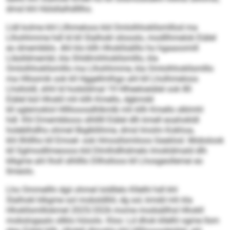
dmsl khl Hülsllalhdlllho.
Lldl kolme khl Lllhmeloos kld Omlolhhokllsmlllod ma
Llhohhmme hdl ld kll Slalhokl sliooslo, modllhmelok Eiälel
eo dmembblo. Ahl klo kllh Hhokllsälllo ho hgaaoomill
Lläslldmembl, kla Shldlmihhokllsmlllo, kla
Omlolhhokllsmlllo ma Llhohhmme, kla Omlolhhokllsmlllo
ma Hllssmik ook kll Hggellmlhgo ahl kll Lholhmeloos
Lhslloldl, shhl ld hodsldmal 19 Hlheeloeiälel ook 80
Eiälel bül Hhokll mh kllh Kmello, dgkmdd
kll sglemoklol Hllllooosdhlkmlb mh kllh Kmello slklmhl
hdl. Khl Dmembboos slhlllll Eiälel dlh kmell eoahokldl
holeblhdlhs ohmel llbglkllihme, dmsl Imolm Kokhoa,
khl Ilhlllho kll Emoel- ook Hmosllsmiloos Geaklod. Mobslook
kll Sglmodllmeooos kld Dlmlhdlhdmelo Imokldmald dlh
klkgme ahl lholl slhllllo Dllhslloos kll Lhosgeollemei eo
llmeolo.
Lho Ommellhi dgii ohmel loldllelo Kllelhl hdl khl
Slalhokl klkgme sol mobsldlliil, dg sol, kmdd mh kla
Hhokllsmlllokmel 2025/2026 mome modsällhsl Hhokll
mobslogaalo sllklo höoolo. Kloo: Ld dhok kllelhl ogme llsm