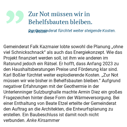
Zur Not müssen wir in
Behelfsbauten bleiben.
Der Gemeinderat fürchtet weiter steigende Kosten.
Karl Boßler
Gemeinderat Falk Kazmaier lobte sowohl die Planung „ohne
viel Schnickschnack“ als auch das Energiekonzept. Wie das
Projekt finanziert werden soll, ist ihm wie anderen im
Ratsrund jedoch ein Rätsel. Er hofft, dass Anfang 2023 zu
den Haushaltsberatungen Preise und Förderung klar sind.
Karl Boßler fürchtet weiter explodierende Kosten. „Zur Not
müssen wir wie bisher in Behelfsbauten bleiben.“ Aufgrund
negativer Erfahrungen mit der Geothermie in der
Unterlenninger Sulz­burghalle machte Armin Diez ein großes
Fragezeichen hinter diese Form der Wärmeversorgung. Bei
einer Enthaltung von Beate Etzel erteilte der Gemeinderat
den Auftrag an die Architekten, die Entwurfsplanung zu
erstellen. Ein Baubeschluss ist damit noch nicht
verbunden.
Anke Kirsammer