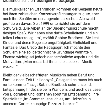
Musikhochschule Trossingen Barockgeige.
Die musikalischen Erfahrungen kommen der Geigerin heute
bei ihren zahlreichen Konzertverpflichtungen zugute, aber
auch ihre Schüler an der Jugendmusikschule Aichwald
profitieren davon. Seit 1999 unterrichtet sie auf dem
Schurwald. „Die Arbeit an der Jugendmusikschule macht
riesigen Spaß. Wir haben eine dufte Schulleiterin und ein
tolles Lehrerkollegium“, erzählt Sabine Brodbeck. Sie liebt
Kinder und deren Begeisterungsfähigkeit, Ehrlichkeit und
Fantasie. Das Credo der Pädagogin: Ich möchte den
Schülern eine solide technische Grundlage vermitteln.
Ebenso wichtig sei jedoch der persönliche Aspekt und die
Motivation: „Man muss bei ihnen die Liebe zur Musik
wecken.“
B
leibt der vielbeschäftigten Musikerin neben Beruf und
Familie noch Zeit für Hobbys? „Gelegentlich muss ich auch
runterkommen“, sagt Sabine Brodbeck schmunzelnd.
Entspannung findet sie beim Wandern, und auch das Lesen
von Biografien und Romanen sorgt für Entspannung. Ihre
Spezialität: „Im Sommer liebe ich es, am Holzofen in
unserem Garten knusprige Pizza zu backen.“