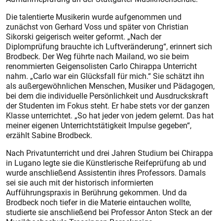
Die talentierte Musikerin wurde aufgenommen und
zunächst von Gerhard Voss und später von Christian
Sikorski geigerisch weiter geformt. „Nach der
Diplomprüfung brauchte ich Luftveränderung“, erinnert sich
Brodbeck. Der Weg führte nach Mailand, wo sie beim
renommierten Geigensolisten Carlo Chirappa Unterricht
nahm. „Carlo war ein Glücksfall für mich.“ Sie schätzt ihn
als außergewöhnlichen Menschen, Musiker und Pädagogen,
bei dem die individuelle Persönlichkeit und Ausdruckskraft
der Studenten im Fokus steht. Er habe stets vor der ganzen
Klasse unterrichtet. „So hat jeder von jedem gelernt. Das hat
meiner eigenen Unterrichts
tätigkeit Impulse gegeben“,
erzählt Sabine Brodbeck.
Nach Privatunterricht und drei Jahren Studium bei Chirappa
in Lugano legte sie die Künstlerische Reifeprüfung ab und
wurde anschließend Assistentin ihres Professors. Damals
sei sie auch mit der historisch informierten
Aufführungspraxis in Berührung gekommen. Und da
Brodbeck noch tiefer in die Materie eintauchen wollte,
studierte sie anschließend bei Professor Anton Steck an der