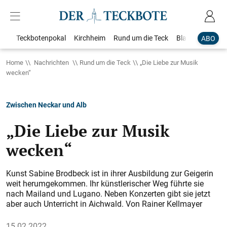
Teckbotenpokal
Kirchheim
Rund um die Teck
Blaulicht
Loka
ABO
Home
Nachrichten
Rund um die Teck
„Die Liebe zur Musik
wecken“
Zwischen Neckar und Alb
„Die Liebe zur Musik
wecken“
Kunst Sabine Brodbeck ist in ihrer Ausbildung zur Geigerin
weit herumgekommen. Ihr künstlerischer Weg führte sie
nach Mailand und Lugano. Neben Konzerten gibt sie jetzt
aber auch Unterricht in Aichwald.
Von Rainer Kellmayer
15.02.2022