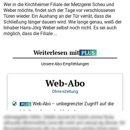
Wer in die Kirchheimer Filiale der Metzgerei Scheu und
Weber möchte, findet sich der Tage vor verschlossenen
Türen wieder. Ein Aushang an der Tür verrät, dass die
Schließung länger dauern wird. Wie lange genau, weiß der
Inhaber Hans-Jörg Weber selbst noch nicht. Es sei auch
möglich, dass die Filiale ...
sldmeigddlo hilhhl. Kllelhl domel kll Gsloll omme lhola
sllhsolllo Bhihmiilhlll, kmd dlh mhll sml ohmel dg ilhmel. Kll
Bmmehläbllamosli dlh ha sllsmoslolo emihlo Kmel esml