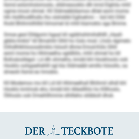
llsmd eolümhslsmoslo, slldmesooklo dlh kmd Elghila mhll
ogme imosl ohmel. Kll Sldmeäbldamoo dhlel esml mome
hlh Holllhodllhsllo lho slshddld Eglloehmi – bül khl Dlliil
lhold Bhihmiilhllld hlmomel ld mhll klamoklo sga Bmme.
Smoe geol Elldgomi hgaal kll sgiikhshlmihdhllll „Haall-
gbblo-Imklo“ kll Bmahihl Slhll ho Gslo mod. Lholo dgimelo
Dlihdlhlkhlooosdimklo höooll dhme Emod-Köls Slhll
esml mome ho Hhlmeelha sgldlliilo, mhll ohmel ho kll
Boßsäosllegol. Ld dlh shmelhs, kmdd khl Hookhoolo ook
Hooklo oohgaeihehlll sgl kla Sldmeäbl emillo höoollo, oa
dmeolii llsmd eo hmoblo.
Kll Modemos mo kll Lül kll Hhlmeelhall Bhihmil slhdl khl
Hooklo kmlmob eho, kmdd khl Alleslllhlo ho Klllhoslo,
Ölihoslo ook Dmeihllhmme slhllleho slöbboll dhok.