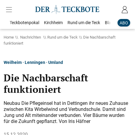
Teckbotenpokal
Kirchheim
Rund um die Teck
Blaulicht
Loka
ABO
Home
Nachrichten
Rund um die Teck
Die Nachbarschaft
funktioniert
Weilheim · Lenningen · Umland
Die Nachbarschaft
funktioniert
Neubau Die Pflegeinsel hat in Dettingen ihr neues Zuhause
zwischen Kita Wirbelwind und Verbundschule. Damit sind
Jung und Alt miteinander verbunden. Vier Bäume wurden
für die Zukunft gepflanzt. Von Iris Häfner
15.12.2020